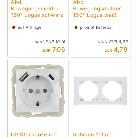
Abd
Abd
Bewegungsmelder
Bewegungsmelder
160° Logus schwarz
160° Logus weiß
●
●
auf Anfrage
prompt lieferbar
statt
EUR 10,16
statt
EUR 6,90
7,06
4,79
EUR
EUR
UP Steckdose mit
Rahmen 2-fach