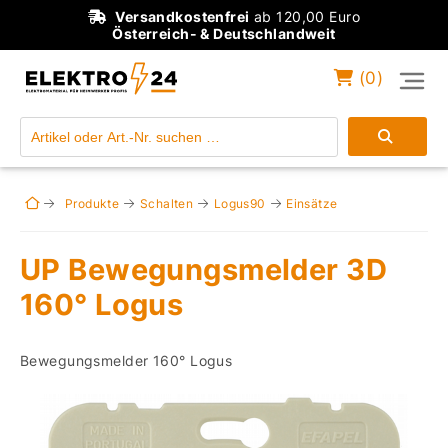
Versandkostenfrei
ab 120,00 Euro
Österreich- & Deutschlandweit
(
0
)
Einloggen
Konto anlegen
Produkte
Schalten
Logus90
Einsätze
UP Bewegungsmelder 3D
160° Logus
Bewegungsmelder 160° Logus