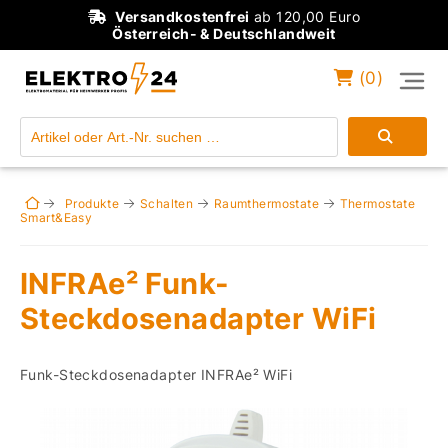
Versandkostenfrei
ab 120,00 Euro
Österreich- & Deutschlandweit
(
0
)
Einloggen
Konto anlegen
Produkte
Schalten
Raumthermostate
Thermostate
Smart&Easy
INFRAe² Funk-
Steckdosenadapter WiFi
Funk-Steckdosenadapter INFRAe² WiFi