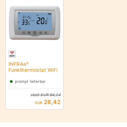
INFRAe²
Funkthermostat WiFi
●
prompt lieferbar
statt
EUR 84,24
28,42
EUR