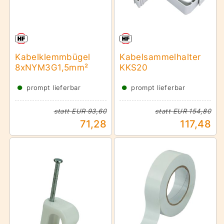
Kabelklemmbügel
Kabelsammelhalter
8xNYM3G1,5mm²
KKS20
●
●
prompt lieferbar
prompt lieferbar
statt
EUR 93,60
statt
EUR 154,80
71,28
117,48