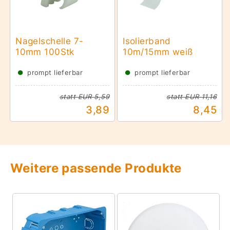
Nagelschelle 7-
Isolierband
10mm 100Stk
10m/15mm weiß
●
●
prompt lieferbar
prompt lieferbar
statt
EUR 5,59
statt
EUR 11,16
3,89
8,45
Weitere passende Produkte