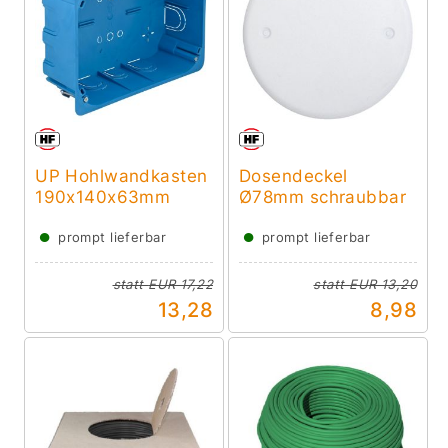
UP Hohlwandkasten
Dosendeckel
190x140x63mm
Ø78mm schraubbar
●
●
prompt lieferbar
prompt lieferbar
statt
EUR 17,22
statt
EUR 13,20
13,28
8,98