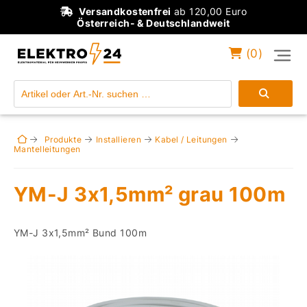
Versandkostenfrei
ab 120,00 Euro
Österreich- & Deutschlandweit
(
0
)
Einloggen
Konto anlegen
Produkte
Installieren
Kabel / Leitungen
Mantelleitungen
YM-J 3x1,5mm² grau 100m
YM-J 3x1,5mm² Bund 100m