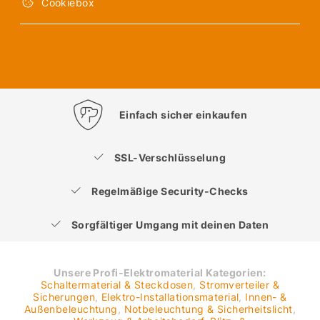
Cookiebox
Einfach sicher einkaufen
SSL-Verschlüsselung
Regelmäßige Security-Checks
Sorgfältiger Umgang mit deinen Daten
Unsere Profi-Elektromaterial Kategorien:
Schaltermaterial & Steckdosen
,
Stromverteiler &
Sicherungen
,
Elektro-Installationsmaterial
,
Innen- &
Außenbeleuchtung
,
Notbeleuchtung & Sicherheitslicht
,