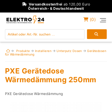
Versandkostenfrei
ab 120,00 Euro
Österreich- & Deutschlandweit
(
0
)
Einloggen
Konto anlegen
Produkte
Installieren
Unterputz Dosen
Gerätedosen
für Wärmedämmung
PXE Gerätedose
Wärmedämmung 250mm
PXE Gerätedose Wärmedämmung