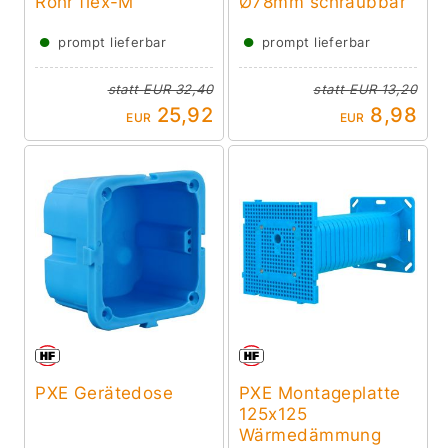
Rohr flex-M
Ø78mm schraubbar
●
●
prompt lieferbar
prompt lieferbar
statt
EUR 32,40
statt
EUR 13,20
25,92
8,98
EUR
EUR
PXE Gerätedose
PXE Montageplatte
125x125
Wärmedämmung