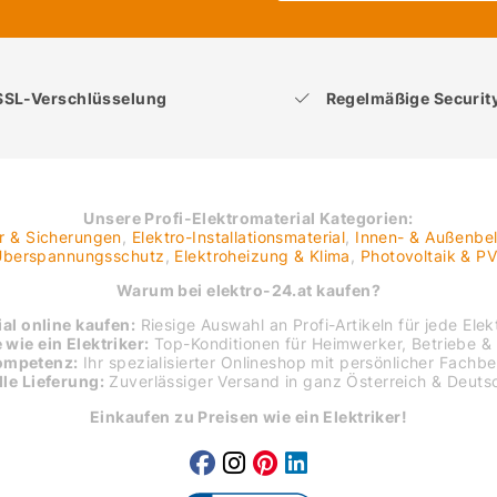
SSL-Verschlüsselung
Regelmäßige Securi
Unsere Profi-Elektromaterial Kategorien:
er & Sicherungen
,
Elektro-Installationsmaterial
,
Innen- & Außenbe
 Überspannungsschutz
,
Elektroheizung & Klima
,
Photovoltaik & P
Warum bei elektro-24.at kaufen?
al online kaufen:
Riesige Auswahl an Profi-Artikeln für jede Elekt
 wie ein Elektriker:
Top-Konditionen für Heimwerker, Betriebe & 
ompetenz:
Ihr spezialisierter Onlineshop mit persönlicher Fachb
le Lieferung:
Zuverlässiger Versand in ganz Österreich & Deuts
Einkaufen zu Preisen wie ein Elektriker!