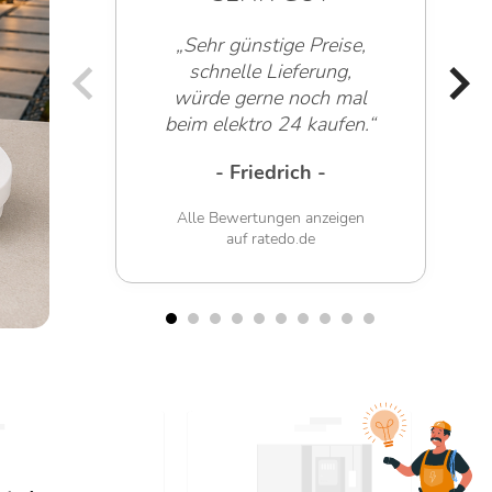
SEHR GUT
ge Preise,
ieferung,
„Sehr freundliche
 noch mal
Mitarbeiter!“
24 kaufen.“
- Werner G. -
rich -
Alle Bewertungen anzeig
auf ratedo.de
en anzeigen
do.de