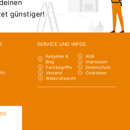
 deinen
tet günstiger!
S
SERVICE UND INFOS
Ratgeber &
AGB
Blog
Impressum
Fachbegriffe
Datenschutz
in
Versand
Cookiebox
Widerrufsrecht
LOS