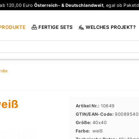
ab 120,00 Euro
Österreich- & Deutschlandweit
, egal ob Paketd
PRODUKTE
FERTIGE SETS
WELCHES PROJEKT?
näle
eiß
Artikel Nr.:
10649
GTIN/EAN-Code:
90089540
Größe:
40x40
Farbe:
weiß