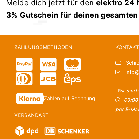
Melde dich jetzt für den
elektro 24 
3% Gutschein für deinen gesamten
ZAHLUNGSMETHODEN
KONTAKT
Schic
info@
Wir sind
Zahlen auf Rechnung
08:00
per E-Mai
VERSANDART