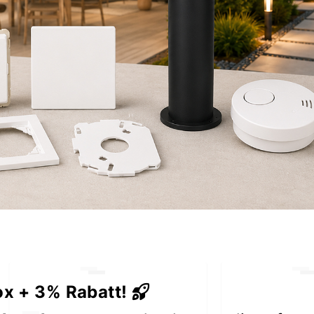
„Sehr günsti
schnelle L
würde gerne
beim elektro 
- Fried
Alle Bewertung
auf rate
ox + 3% Rabatt!