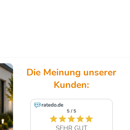
5
4.6 / 5
 GUT