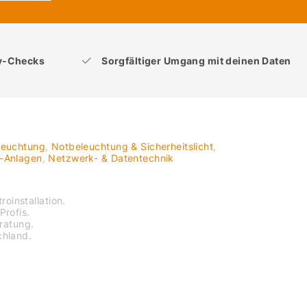
ty-Checks
Sorgfältiger Umgang mit deinen Daten
leuchtung
,
Notbeleuchtung & Sicherheitslicht
,
V-Anlagen
,
Netzwerk- & Datentechnik
roinstallation.
Profis.
eratung.
chland.