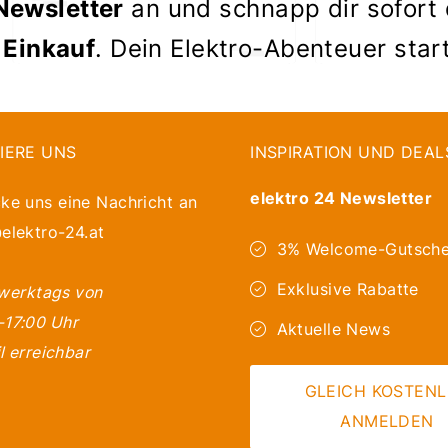
Newsletter
an und schnapp dir sofort
 Einkauf
. Dein Elektro-Abenteuer star
IERE UNS
INSPIRATION UND DEAL
elektro 24 Newsletter
ke uns eine Nachricht an
elektro-24.at
3% Welcome-Gutsche
Exklusive Rabatte
 werktags von
-17:00 Uhr
Aktuelle News
l erreichbar
GLEICH KOSTEN
ANMELDEN