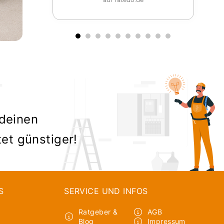
 deinen
tet günstiger!
S
SERVICE UND INFOS
Ratgeber &
AGB
Blog
Impressum