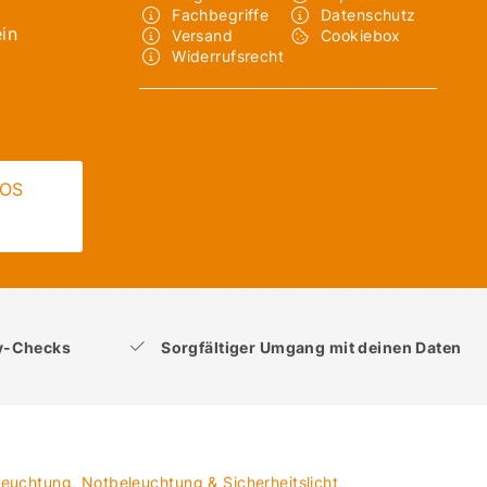
Fachbegriffe
Datenschutz
in
Versand
Cookiebox
Widerrufsrecht
LOS
ty-Checks
Sorgfältiger Umgang mit deinen Daten
leuchtung
,
Notbeleuchtung & Sicherheitslicht
,