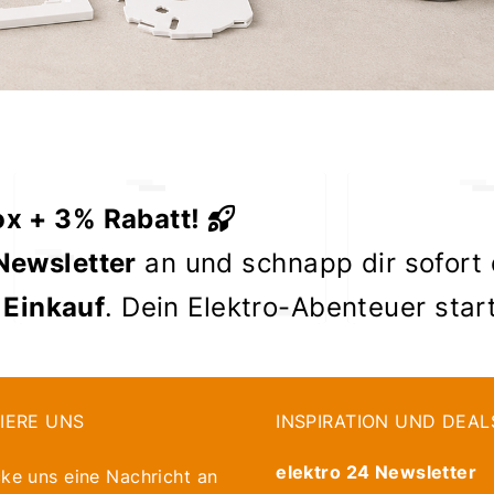
ox + 3% Rabatt!
Newsletter
an und schnapp dir sofort
 Einkauf
. Dein Elektro-Abenteuer star
IERE UNS
INSPIRATION UND DEAL
elektro 24 Newsletter
ke uns eine Nachricht an