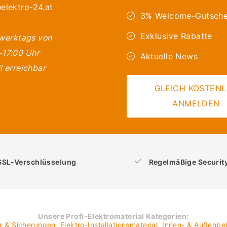
elektro-24.at
3% Welcome-Gutsche
Exklusive Rabatte
 werktags von
-17:00 Uhr
Aktuelle News
l erreichbar
GLEICH KOSTEN
ANMELDEN
SSL-Verschlüsselung
Regelmäßige Securi
Unsere Profi-Elektromaterial Kategorien:
er & Sicherungen
,
Elektro-Installationsmaterial
,
Innen- & Außenbe