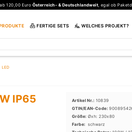
ab 120,00 Euro
Österreich- & Deutschlandweit
, egal ob Paketd
PRODUKTE
FERTIGE SETS
WELCHES PROJEKT?
M LED
0W IP65
Artikel Nr.:
10839
GTIN/EAN-Code:
90089542
Größe:
Øxh: 230x80
Farbe:
schwarz