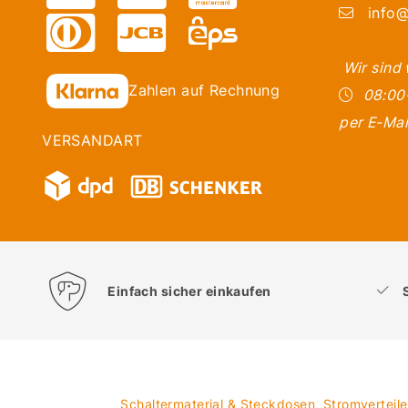
info@
Wir sind
Zahlen auf Rechnung
08:00
per E-Mai
VERSANDART
Einfach sicher einkaufen
Schaltermaterial & Steckdosen
,
Stromverteil