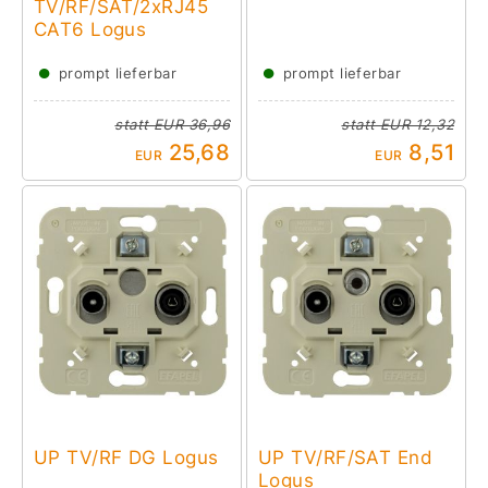
TV/RF/SAT/2xRJ45
CAT6 Logus
●
●
prompt lieferbar
prompt lieferbar
statt
EUR 36,96
statt
EUR 12,32
25,68
8,51
EUR
EUR
UP TV/RF DG Logus
UP TV/RF/SAT End
Logus