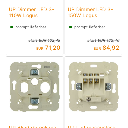
UP Dimmer LED 3-
UP Dimmer LED 3-
110W Logus
150W Logus
●
●
prompt lieferbar
prompt lieferbar
statt
EUR 102,48
statt
EUR 122,40
71,20
84,92
EUR
EUR
UP Blindabdeckung
UP Leitungsauslass