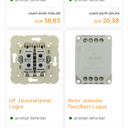
statt
EUR 105,00
statt
EUR 29,34
56,65
20,38
EUR
EUR
UP Jalousietaster
Aktor Jalousie
Logus
Tast/Rast Logus
●
●
prompt lieferbar
prompt lieferbar