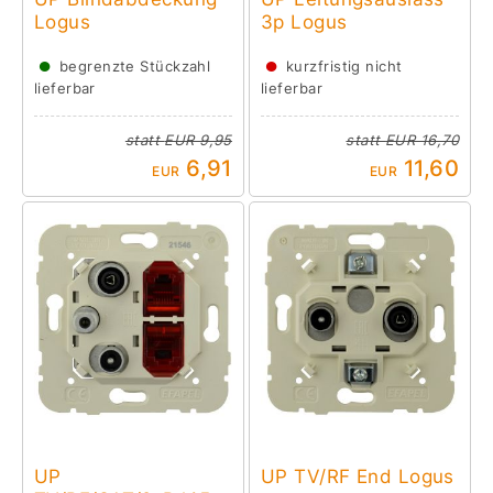
Logus
3p Logus
●
●
begrenzte Stückzahl
kurzfristig nicht
lieferbar
lieferbar
statt
EUR 9,95
statt
EUR 16,70
6,91
11,60
EUR
EUR
UP
UP TV/RF End Logus