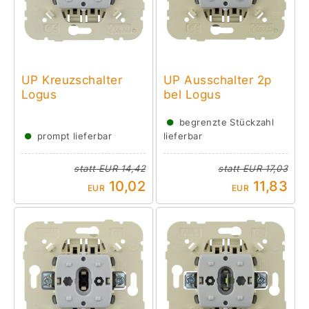
UP Kreuzschalter
UP Ausschalter 2p
Logus
bel Logus
●
begrenzte Stückzahl
●
prompt lieferbar
lieferbar
statt
EUR 14,42
statt
EUR 17,03
10,02
11,83
EUR
EUR