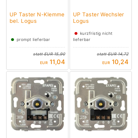
UP Taster N-Klemme
UP Taster Wechsler
bel. Logus
Logus
●
kurzfristig nicht
●
prompt lieferbar
lieferbar
statt
EUR 15,90
statt
EUR 14,72
11,04
10,24
EUR
EUR