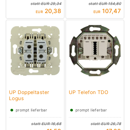
statt
EUR 29,34
statt
EUR 154,80
20,38
107,47
EUR
EUR
UP Doppeltaster
UP Telefon TDO
Logus
●
●
prompt lieferbar
prompt lieferbar
statt
EUR 16,68
statt
EUR 26,78