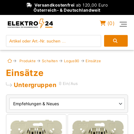
Versandkostenfrei
ab 120,00 Euro
Österreich- & Deutschlandweit
(
0
)
Einloggen
Konto anlegen
Produkte
Schalten
Logus90
Einsätze
Einsätze
Untergruppen
Ein/Aus