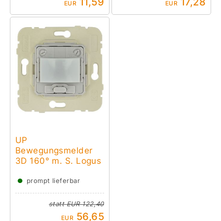
11,59
17,28
EUR
EUR
UP
Bewegungsmelder
3D 160° m. S. Logus
●
prompt lieferbar
statt
EUR 122,40
56,65
EUR