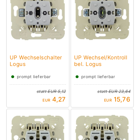
UP Wechselschalter
UP Wechsel/Kontroll
Logus
bel. Logus
●
●
prompt lieferbar
prompt lieferbar
statt
EUR 5,12
statt
EUR 23,64
4,27
15,76
EUR
EUR