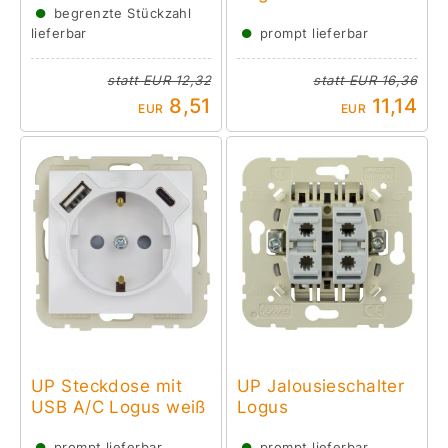
●
begrenzte Stückzahl
●
lieferbar
prompt lieferbar
statt
EUR 12,32
statt
EUR 16,36
8,51
11,14
EUR
EUR
UP Steckdose mit
UP Jalousieschalter
USB A/C Logus weiß
Logus
●
●
prompt lieferbar
prompt lieferbar