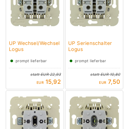
UP Wechsel/Wechsel
UP Serienschalter
Logus
Logus
●
●
prompt lieferbar
prompt lieferbar
statt
EUR 22,93
statt
EUR 10,80
15,92
7,50
EUR
EUR