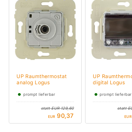
UP Raumthermostat
UP Raumthermo
analog Logus
digital Logus
●
●
prompt lieferbar
prompt lieferbar
statt
EUR 129,60
statt
E
90,37
EUR
EUR