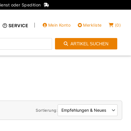
ienst oder Spedition
|
Mein Konto
Merkliste
(
0
)
SERVICE
ARTIKEL SUCHEN
Einloggen
Konto anlegen
Sortierung: