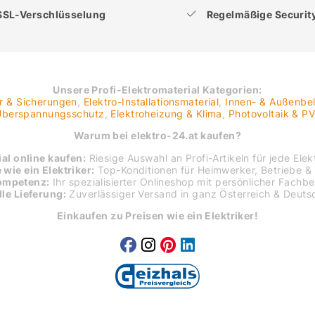
SSL-Verschlüsselung
Regelmäßige Securi
Unsere Profi-Elektromaterial Kategorien:
er & Sicherungen
,
Elektro-Installationsmaterial
,
Innen- & Außenbe
 Überspannungsschutz
,
Elektroheizung & Klima
,
Photovoltaik & P
Warum bei elektro-24.at kaufen?
al online kaufen:
Riesige Auswahl an Profi-Artikeln für jede Elekt
 wie ein Elektriker:
Top-Konditionen für Heimwerker, Betriebe & 
ompetenz:
Ihr spezialisierter Onlineshop mit persönlicher Fachb
le Lieferung:
Zuverlässiger Versand in ganz Österreich & Deuts
Einkaufen zu Preisen wie ein Elektriker!