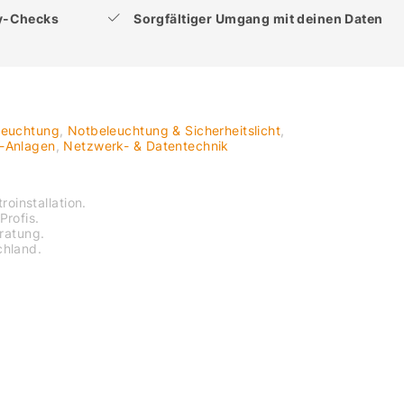
ty-Checks
Sorgfältiger Umgang mit deinen Daten
leuchtung
,
Notbeleuchtung & Sicherheitslicht
,
V-Anlagen
,
Netzwerk- & Datentechnik
roinstallation.
Profis.
eratung.
chland.