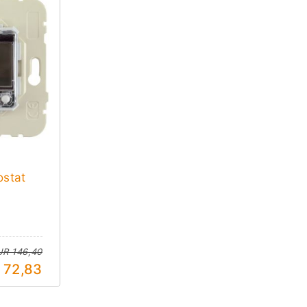
stat
UR 146,40
72,83