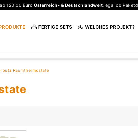
ab 120,00 Euro
Österreich- & Deutschlandweit
, egal ob Paketd
PRODUKTE
FERTIGE SETS
WELCHES PROJEKT?
rputz Raumthermostate
state