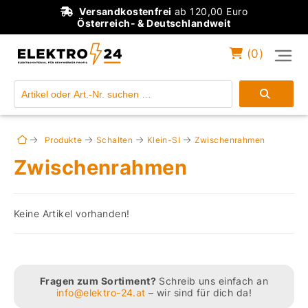
Versandkostenfrei
ab 120,00 Euro
Österreich- & Deutschlandweit
(
0
)
Einloggen
Konto anlegen
Produkte
Schalten
Klein-SI
Zwischenrahmen
Zwischenrahmen
Keine Artikel vorhanden!
Fragen zum Sortiment?
Schreib uns einfach an
info@elektro-24.at
– wir sind für dich da!