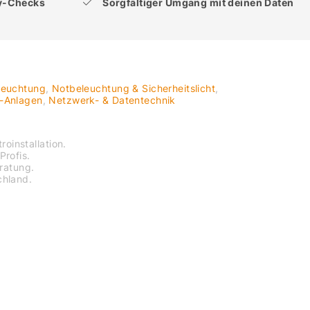
ty-Checks
Sorgfältiger Umgang mit deinen Daten
leuchtung
,
Notbeleuchtung & Sicherheitslicht
,
V-Anlagen
,
Netzwerk- & Datentechnik
roinstallation.
Profis.
eratung.
chland.