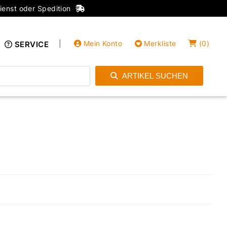
ienst oder Spedition
|
Mein Konto
Merkliste
(
0
)
SERVICE
ARTIKEL SUCHEN
Einloggen
Konto anlegen