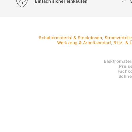
Einfach sicher einkaufen
Schaltermaterial & Steckdosen
,
Stromverteil
Werkzeug & Arbeitsbedarf
,
Blitz- &
Elektromateri
Preise
Fachk
Schnel