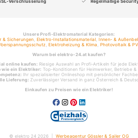
SSL-Verschlüsselung
Regelmäßige Securi
Unsere Profi-Elektromaterial Kategorien:
er & Sicherungen
,
Elektro-Installationsmaterial
,
Innen- & Außenbe
 Überspannungsschutz
,
Elektroheizung & Klima
,
Photovoltaik & P
Warum bei elektro-24.at kaufen?
al online kaufen:
Riesige Auswahl an Profi-Artikeln für jede Elekt
 wie ein Elektriker:
Top-Konditionen für Heimwerker, Betriebe & 
ompetenz:
Ihr spezialisierter Onlineshop mit persönlicher Fachb
le Lieferung:
Zuverlässiger Versand in ganz Österreich & Deuts
Einkaufen zu Preisen wie ein Elektriker!
© elektro 24 2026
|
Werbeagentur Gössler & Sailer OG