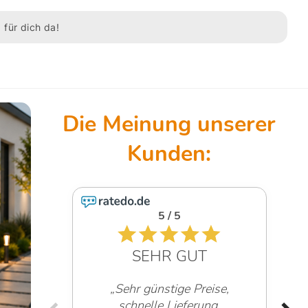
 für dich da!
4.6 / 5
GUT
SEHR GUT
 Preise,
ferung,
„Sehr freundliche