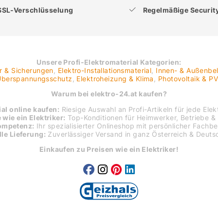
SSL-Verschlüsselung
Regelmäßige Securi
Unsere Profi-Elektromaterial Kategorien:
er & Sicherungen
,
Elektro-Installationsmaterial
,
Innen- & Außenbe
 Überspannungsschutz
,
Elektroheizung & Klima
,
Photovoltaik & P
Warum bei elektro-24.at kaufen?
al online kaufen:
Riesige Auswahl an Profi-Artikeln für jede Elekt
 wie ein Elektriker:
Top-Konditionen für Heimwerker, Betriebe & 
ompetenz:
Ihr spezialisierter Onlineshop mit persönlicher Fachb
le Lieferung:
Zuverlässiger Versand in ganz Österreich & Deuts
Einkaufen zu Preisen wie ein Elektriker!