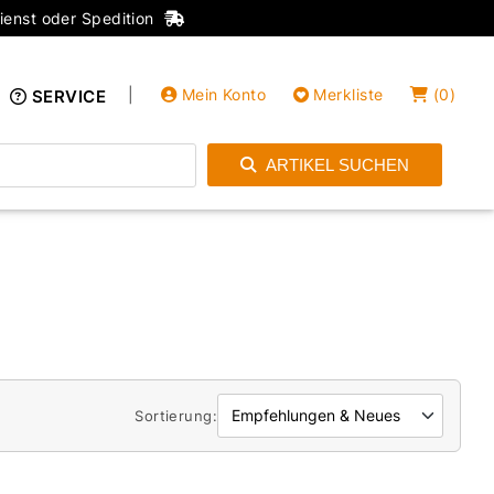
ienst oder Spedition
|
Mein Konto
Merkliste
(
0
)
SERVICE
ARTIKEL SUCHEN
Einloggen
Konto anlegen
Sortierung: