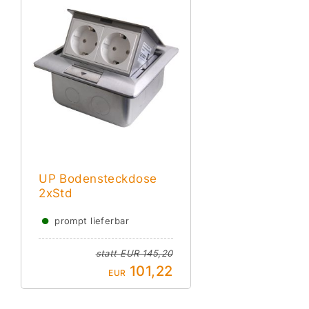
UP Bodensteckdose
2xStd
●
prompt lieferbar
statt
EUR 145,20
101,22
EUR