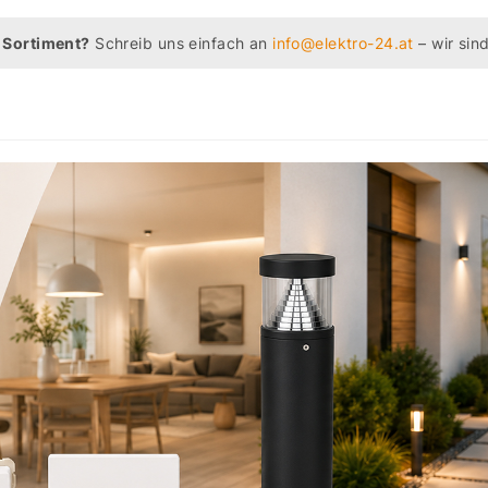
 Sortiment?
Schreib uns einfach an
info@elektro-24.at
– wir sind
5 / 5
SEHR 
„Sehr günstige
schnelle Lie