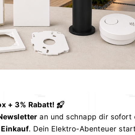
würde gerne 
beim elektro 2
- Friedri
Alle Bewertunge
auf ratedo
ox + 3% Rabatt!
Newsletter
an und schnapp dir sofort
 Einkauf
. Dein Elektro-Abenteuer star