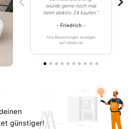
noch mal
Mitarbeiter!“
4 kaufen.“
- Werner G. -
ch -
Alle Bewertungen anzeigen
auf ratedo.de
n anzeigen
.de
 deinen
tet günstiger!