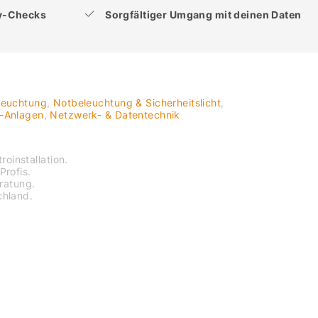
ty-Checks
Sorgfältiger Umgang mit deinen Daten
leuchtung
,
Notbeleuchtung & Sicherheitslicht
,
V-Anlagen
,
Netzwerk- & Datentechnik
roinstallation.
Profis.
eratung.
chland.