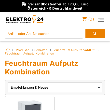
Versandkostenfrei
ab 120,00 Euro
Österreich- & Deutschlandweit
(
0
)
Einloggen
Konto anlegen
Produkte
Schalten
Feuchtraum Aufputz VARIO21
Feuchtraum Aufputz Kombination
Feuchtraum Aufputz
Kombination