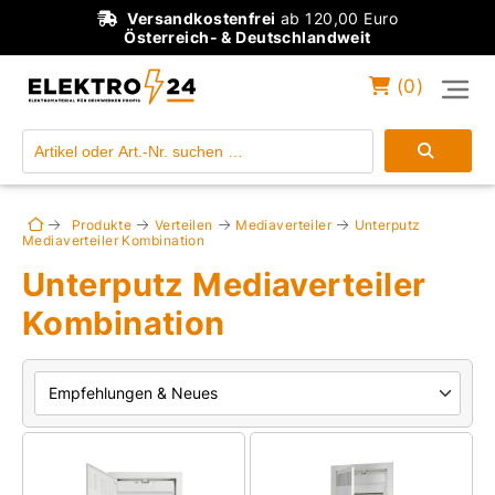
Versandkostenfrei
ab 120,00 Euro
Österreich- & Deutschlandweit
(
0
)
Einloggen
Konto anlegen
Produkte
Verteilen
Mediaverteiler
Unterputz
Mediaverteiler Kombination
Unterputz Mediaverteiler
Kombination