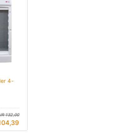
er 4-
UR 132,00
104,39