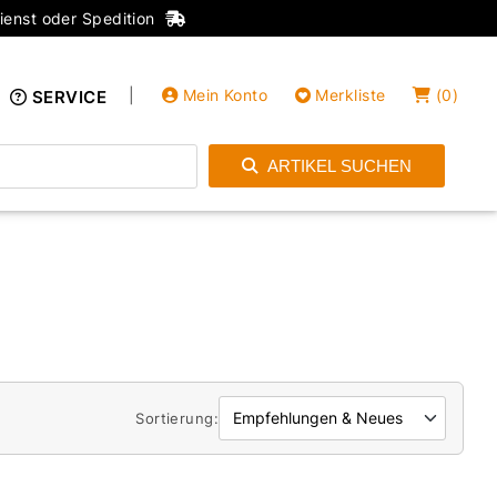
ienst oder Spedition
|
Mein Konto
Merkliste
(
0
)
SERVICE
ARTIKEL SUCHEN
Einloggen
Konto anlegen
Sortierung: