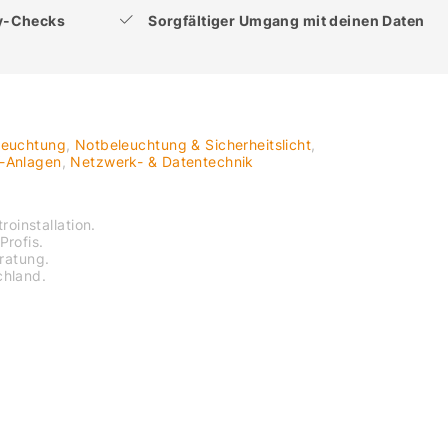
ty-Checks
Sorgfältiger Umgang mit deinen Daten
leuchtung
,
Notbeleuchtung & Sicherheitslicht
,
V-Anlagen
,
Netzwerk- & Datentechnik
roinstallation.
Profis.
eratung.
chland.