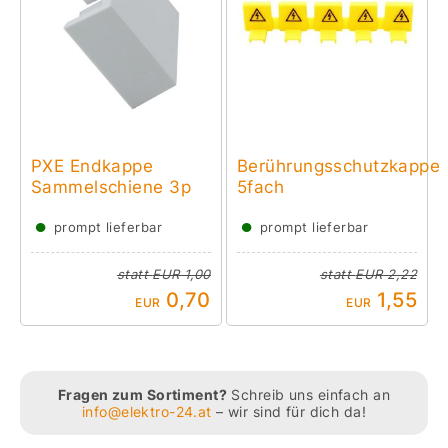
PXE Endkappe
Berührungsschutzkappe
Sammelschiene 3p
5fach
●
●
prompt lieferbar
prompt lieferbar
statt
EUR 1,00
statt
EUR 2,22
0,70
1,55
EUR
EUR
Fragen zum Sortiment?
Schreib uns einfach an
info@elektro-24.at
– wir sind für dich da!