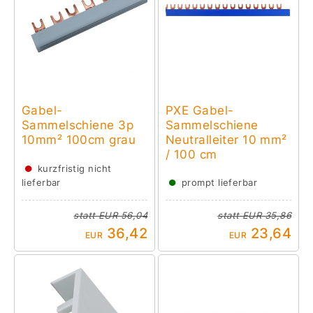
Gabel-
PXE Gabel-
Sammelschiene 3p
Sammelschiene
10mm² 100cm grau
Neutralleiter 10 mm²
/ 100 cm
●
kurzfristig nicht
●
lieferbar
prompt lieferbar
statt
EUR 56,04
statt
EUR 35,86
36,42
23,64
EUR
EUR