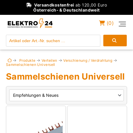
Versandkostenfrei
ab 120,00 Euro
Österreich- & Deutschlandweit
(
0
)
Einloggen
Konto anlegen
Produkte
Verteilen
Verschienung / Verdrahtung
Sammelschienen Universell
Sammelschienen Universell