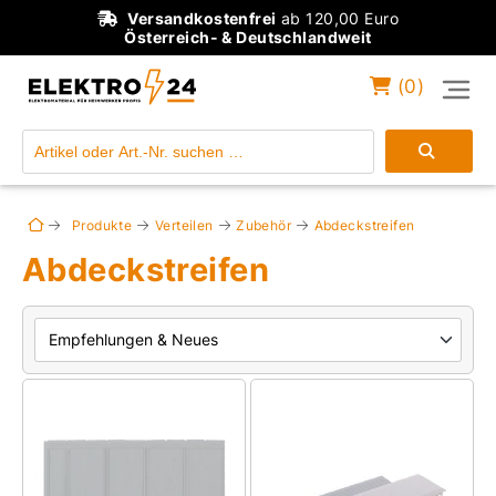
Versandkostenfrei
ab 120,00 Euro
Österreich- & Deutschlandweit
(
0
)
Einloggen
Konto anlegen
Produkte
Verteilen
Zubehör
Abdeckstreifen
Abdeckstreifen