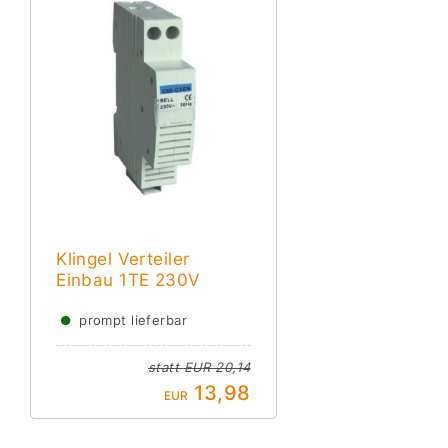
Klingel Verteiler
Einbau 1TE 230V
●
prompt lieferbar
statt
EUR 20,14
13,98
EUR