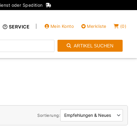
ienst oder Spedition
|
Mein Konto
Merkliste
(
0
)
SERVICE
ARTIKEL SUCHEN
Einloggen
Konto anlegen
Sortierung: