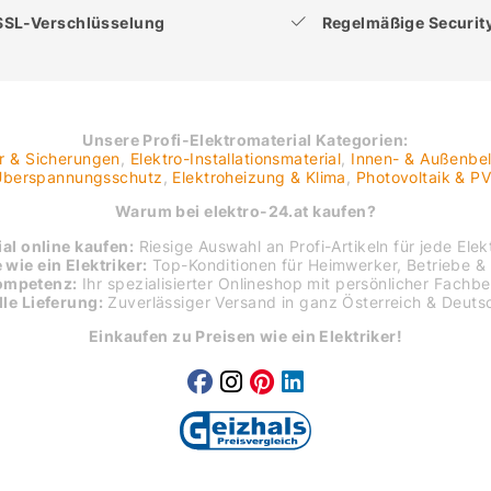
SSL-Verschlüsselung
Regelmäßige Securi
Unsere Profi-Elektromaterial Kategorien:
er & Sicherungen
,
Elektro-Installationsmaterial
,
Innen- & Außenbe
 Überspannungsschutz
,
Elektroheizung & Klima
,
Photovoltaik & P
Warum bei elektro-24.at kaufen?
al online kaufen:
Riesige Auswahl an Profi-Artikeln für jede Elekt
 wie ein Elektriker:
Top-Konditionen für Heimwerker, Betriebe & 
ompetenz:
Ihr spezialisierter Onlineshop mit persönlicher Fachb
le Lieferung:
Zuverlässiger Versand in ganz Österreich & Deuts
Einkaufen zu Preisen wie ein Elektriker!