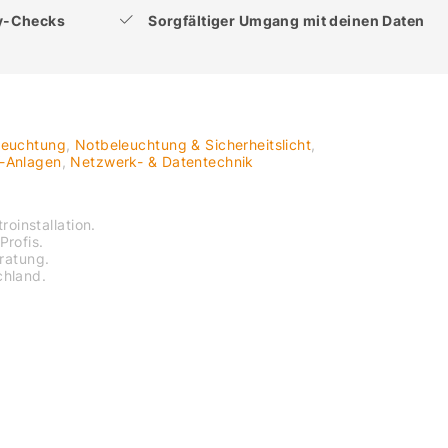
ty-Checks
Sorgfältiger Umgang mit deinen Daten
leuchtung
,
Notbeleuchtung & Sicherheitslicht
,
V-Anlagen
,
Netzwerk- & Datentechnik
roinstallation.
Profis.
eratung.
chland.