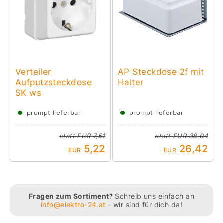
Verteiler
AP Steckdose 2f mit
Aufputzsteckdose
Halter
SK ws
●
●
prompt lieferbar
prompt lieferbar
statt
EUR 7,51
statt
EUR 38,04
5,22
26,42
EUR
EUR
Fragen zum Sortiment?
Schreib uns einfach an
info@elektro-24.at
– wir sind für dich da!