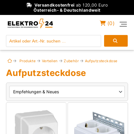
Versandkostenfrei
ab 120,00 Euro
Österreich- & Deutschlandweit
(
0
)
Einloggen
Konto anlegen
Produkte
Verteilen
Zubehör
Aufputzsteckdose
Aufputzsteckdose