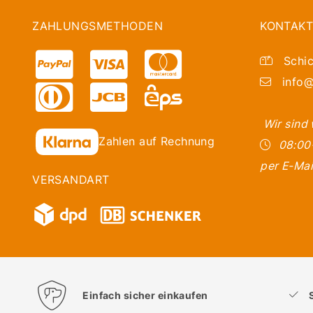
ZAHLUNGSMETHODEN
KONTAKT
Schic
info@
Wir sind
Zahlen auf Rechnung
08:00
per E-Mai
VERSANDART
Einfach sicher einkaufen