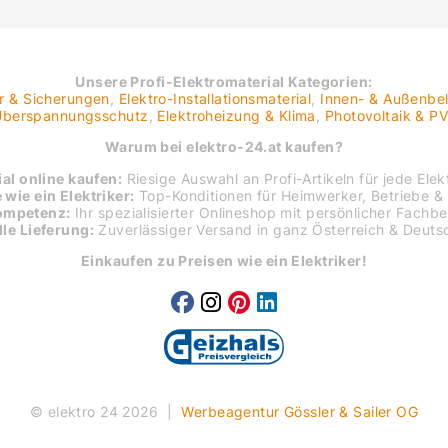
Unsere Profi-Elektromaterial Kategorien:
er & Sicherungen
,
Elektro-Installationsmaterial
,
Innen- & Außenbe
 Überspannungsschutz
,
Elektroheizung & Klima
,
Photovoltaik & P
Warum bei elektro-24.at kaufen?
al online kaufen:
Riesige Auswahl an Profi-Artikeln für jede Elekt
 wie ein Elektriker:
Top-Konditionen für Heimwerker, Betriebe & 
ompetenz:
Ihr spezialisierter Onlineshop mit persönlicher Fachb
le Lieferung:
Zuverlässiger Versand in ganz Österreich & Deuts
Einkaufen zu Preisen wie ein Elektriker!
© elektro 24 2026
|
Werbeagentur Gössler & Sailer OG