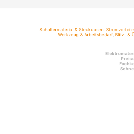
Schaltermaterial & Steckdosen
,
Stromverteil
Werkzeug & Arbeitsbedarf
,
Blitz- &
Elektromateri
Preise
Fachk
Schnel