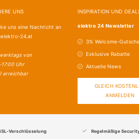
IERE UNS
INSPIRATION UND DEAL
elektro 24 Newsletter
ke uns eine Nachricht an
elektro-24.at
3% Welcome-Gutsche
Exklusive Rabatte
 werktags von
-17:00 Uhr
Aktuelle News
l erreichbar
GLEICH KOSTEN
ANMELDEN
SSL-Verschlüsselung
Regelmäßige Securi