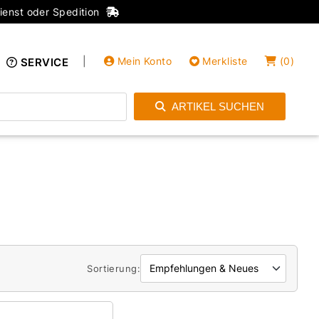
ienst oder Spedition
|
Mein Konto
Merkliste
(
0
)
SERVICE
ARTIKEL SUCHEN
Einloggen
Konto anlegen
Sortierung: