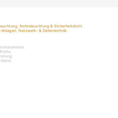
leuchtung
,
Notbeleuchtung & Sicherheitslicht
,
V-Anlagen
,
Netzwerk- & Datentechnik
roinstallation.
Profis.
eratung.
chland.