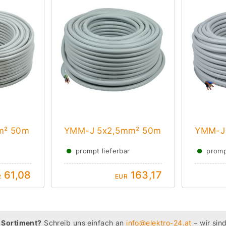
m² 50m
YMM-J 5x2,5mm² 50m
YMM-J
●
●
prompt lieferbar
promp
61,08
163,17
R
EUR
 Sortiment?
Schreib uns einfach an
info@elektro-24.at
– wir sind