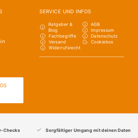
S
SERVICE UND INFOS
Ratgeber &
AGB
Blog
Impressum
Fachbegriffe
Datenschutz
in
Versand
Cookiebox
Widerrufsrecht
LOS
ty-Checks
Sorgfältiger Umgang mit deinen Daten