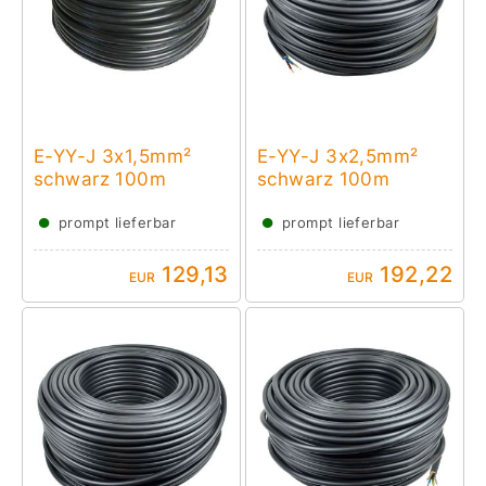
E-YY-J 3x1,5mm²
E-YY-J 3x2,5mm²
schwarz 100m
schwarz 100m
●
●
prompt lieferbar
prompt lieferbar
129,13
192,22
EUR
EUR