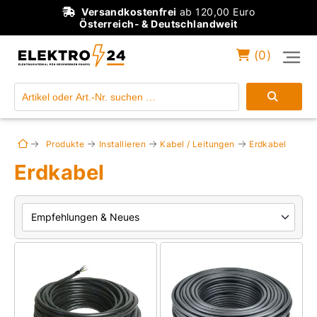
Versandkostenfrei
ab 120,00 Euro
Österreich- & Deutschlandweit
(
0
)
Einloggen
Konto anlegen
Produkte
Installieren
Kabel / Leitungen
Erdkabel
Erdkabel