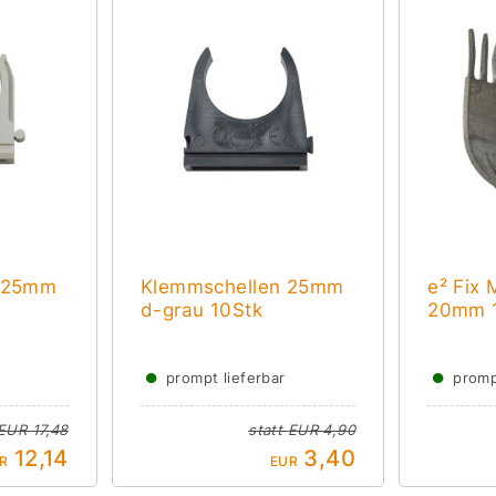
n 25mm
Klemmschellen 25mm
e² Fix
d-grau 10Stk
20mm 
●
●
prompt lieferbar
promp
EUR 17,48
statt
EUR 4,90
12,14
3,40
R
EUR