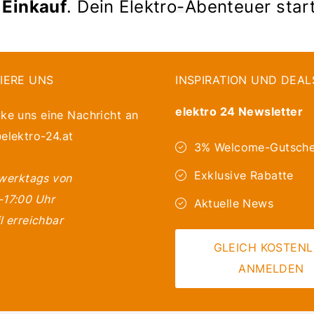
 Einkauf
. Dein Elektro-Abenteuer star
IERE UNS
INSPIRATION UND DEAL
elektro 24 Newsletter
ke uns eine Nachricht an
elektro-24.at
3% Welcome-Gutsche
Exklusive Rabatte
 werktags von
-17:00 Uhr
Aktuelle News
l erreichbar
GLEICH KOSTEN
ANMELDEN