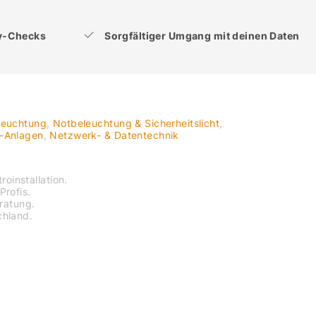
ty-Checks
Sorgfältiger Umgang mit deinen Daten
leuchtung
,
Notbeleuchtung & Sicherheitslicht
,
V-Anlagen
,
Netzwerk- & Datentechnik
roinstallation.
Profis.
eratung.
chland.