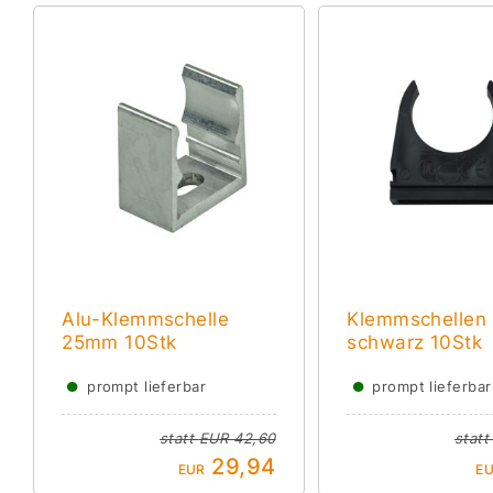
Alu-Klemmschelle
Klemmschelle
25mm 10Stk
schwarz 10Stk
●
●
prompt lieferbar
prompt lieferbar
statt
EUR 42,60
stat
29,94
EUR
E