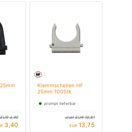
n 25mm
Klemmschellen HF
25mm 100Stk
●
prompt lieferbar
t
EUR 4,90
statt
EUR 19,81
3,40
13,75
UR
EUR