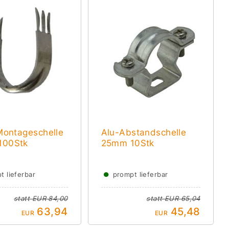
 Montageschelle
Alu-Abstandschelle
100Stk
25mm 10Stk
●
t lieferbar
prompt lieferbar
statt
EUR 84,00
statt
EUR 65,04
63,94
45,48
EUR
EUR