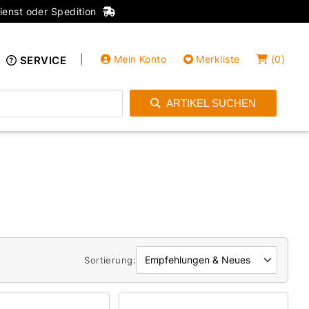
ienst oder Spedition
|
Mein Konto
Merkliste
(
0
)
SERVICE
ARTIKEL SUCHEN
Einloggen
Konto anlegen
Sortierung: