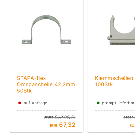
STAPA-flex
Klemmschelle
Omegaschelle 42,2mm
100Stk
50Stk
●
●
auf Anfrage
prompt lieferbar
statt
EUR 96,36
statt
67,32
EUR
EU