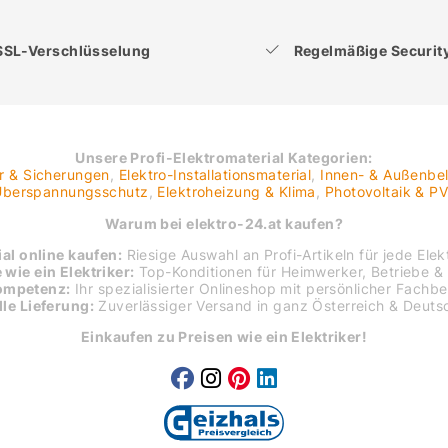
SSL-Verschlüsselung
Regelmäßige Securi
Unsere Profi-Elektromaterial Kategorien:
er & Sicherungen
,
Elektro-Installationsmaterial
,
Innen- & Außenbe
 Überspannungsschutz
,
Elektroheizung & Klima
,
Photovoltaik & P
Warum bei elektro-24.at kaufen?
al online kaufen:
Riesige Auswahl an Profi-Artikeln für jede Elekt
 wie ein Elektriker:
Top-Konditionen für Heimwerker, Betriebe & 
ompetenz:
Ihr spezialisierter Onlineshop mit persönlicher Fachb
le Lieferung:
Zuverlässiger Versand in ganz Österreich & Deuts
Einkaufen zu Preisen wie ein Elektriker!