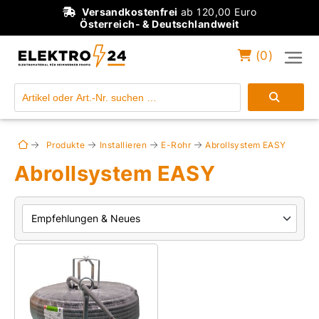
Versandkostenfrei
ab 120,00 Euro
Österreich- & Deutschlandweit
(
0
)
Einloggen
Konto anlegen
Produkte
Installieren
E-Rohr
Abrollsystem EASY
Abrollsystem EASY