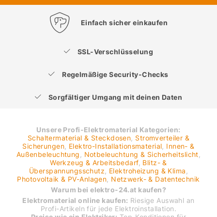
Einfach sicher einkaufen
SSL-Verschlüsselung
Regelmäßige Security-Checks
Sorgfältiger Umgang mit deinen Daten
Unsere Profi-Elektromaterial Kategorien:
Schaltermaterial & Steckdosen
,
Stromverteiler &
Sicherungen
,
Elektro-Installationsmaterial
,
Innen- &
Außenbeleuchtung
,
Notbeleuchtung & Sicherheitslicht
,
Werkzeug & Arbeitsbedarf
,
Blitz- &
Überspannungsschutz
,
Elektroheizung & Klima
,
Photovoltaik & PV-Anlagen
,
Netzwerk- & Datentechnik
Warum bei elektro-24.at kaufen?
Elektromaterial online kaufen:
Riesige Auswahl an
Profi-Artikeln für jede Elektroinstallation.
Preise wie ein Elektriker:
Top-Konditionen für