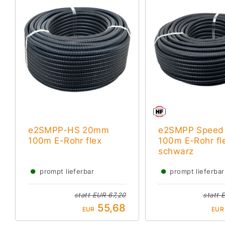
e2SMPP-HS 20mm
e2SMPP Spee
100m E-Rohr flex
100m E-Rohr fl
schwarz
●
●
prompt lieferbar
prompt lieferbar
statt
EUR 67,20
statt
E
55,68
EUR
EUR