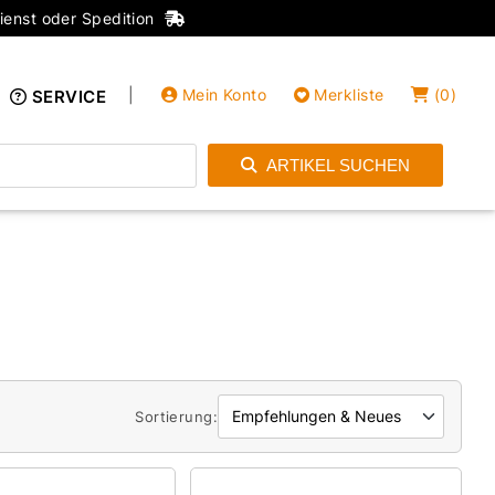
ienst oder Spedition
|
Mein Konto
Merkliste
(
0
)
SERVICE
ARTIKEL SUCHEN
Einloggen
Konto anlegen
Sortierung: