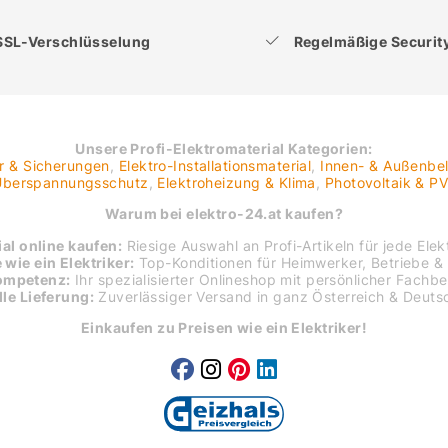
SSL-Verschlüsselung
Regelmäßige Securi
Unsere Profi-Elektromaterial Kategorien:
er & Sicherungen
,
Elektro-Installationsmaterial
,
Innen- & Außenbe
 Überspannungsschutz
,
Elektroheizung & Klima
,
Photovoltaik & P
Warum bei elektro-24.at kaufen?
al online kaufen:
Riesige Auswahl an Profi-Artikeln für jede Elekt
 wie ein Elektriker:
Top-Konditionen für Heimwerker, Betriebe & 
ompetenz:
Ihr spezialisierter Onlineshop mit persönlicher Fachb
le Lieferung:
Zuverlässiger Versand in ganz Österreich & Deuts
Einkaufen zu Preisen wie ein Elektriker!