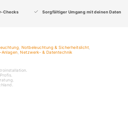
ty-Checks
Sorgfältiger Umgang mit deinen Daten
leuchtung
,
Notbeleuchtung & Sicherheitslicht
,
V-Anlagen
,
Netzwerk- & Datentechnik
roinstallation.
Profis.
eratung.
chland.