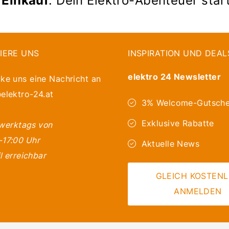
IERE UNS
INSPIRATION UND DEAL
elektro 24 Newsletter
ke uns eine Nachricht an
elektro-24.at
3% Welcome-Gutsche
Exklusive Rabatte
 werktags von
-17:00 Uhr
Aktuelle News
l erreichbar
GLEICH KOSTEN
ANMELDEN