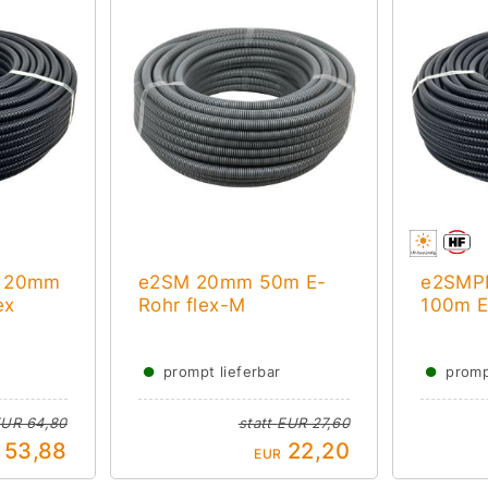
d 20mm
e2SM 20mm 50m E-
e2SMP
ex
Rohr flex-M
100m E
●
●
prompt lieferbar
promp
UR 64,80
statt
EUR 27,60
53,88
22,20
EUR