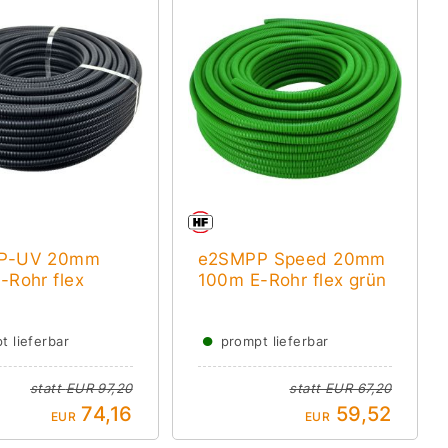
P-UV 20mm
e2SMPP Speed 20mm
-Rohr flex
100m E-Rohr flex grün
●
t lieferbar
prompt lieferbar
statt
EUR 97,20
statt
EUR 67,20
74,16
59,52
EUR
EUR