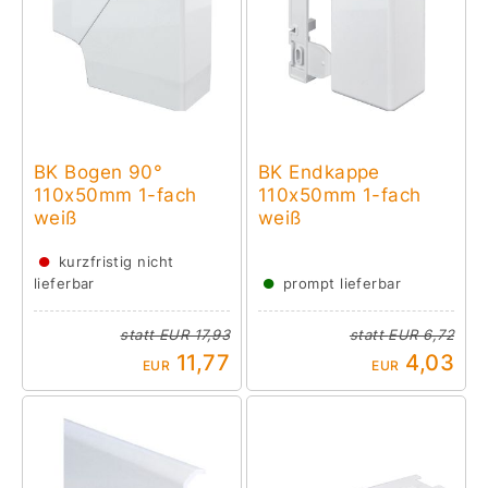
BK Bogen 90°
BK Endkappe
110x50mm 1-fach
110x50mm 1-fach
weiß
weiß
●
kurzfristig nicht
●
lieferbar
prompt lieferbar
statt
EUR 17,93
statt
EUR 6,72
11,77
4,03
EUR
EUR