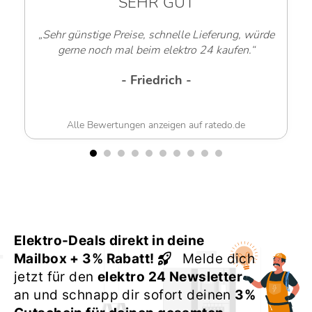
SEHR GUT
SEH
Preise, schnelle Lieferung, würde
„Sehr freundl
mal beim elektro 24 kaufen.“
- Wer
- Friedrich -
tungen anzeigen auf ratedo.de
Alle Bewertungen 
Elektro-Deals direkt in deine
Mailbox + 3% Rabatt!
Melde dich
jetzt für den
elektro 24 Newsletter
an und schnapp dir sofort deinen
3%