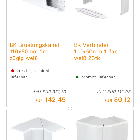
BK Brüstungskanal
BK Verbinder
110x50mm 2m 1-
110x50mm 1-fach
zügig weiß
weiß 2Stk
●
kurzfristig nicht
●
lieferbar
prompt lieferbar
statt
EUR 331,20
statt
EUR 112,08
142,45
80,12
EUR
EUR