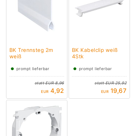
BK Trennsteg 2m
BK Kabelclip weiß
weiß
4Stk
●
●
prompt lieferbar
prompt lieferbar
statt
EUR 8,96
statt
EUR 25,92
4,92
19,67
EUR
EUR