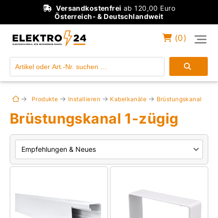
Versandkostenfrei
ab 120,00 Euro
Österreich- & Deutschlandweit
(
0
)
Einloggen
Konto anlegen
Produkte
Installieren
Kabelkanäle
Brüstungskanal
Brüstungskanal 1-zügig