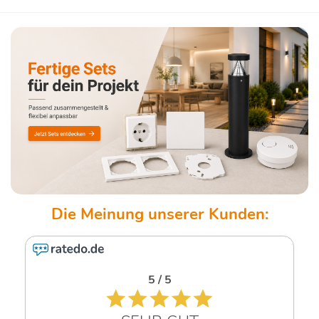
5 / 5
4