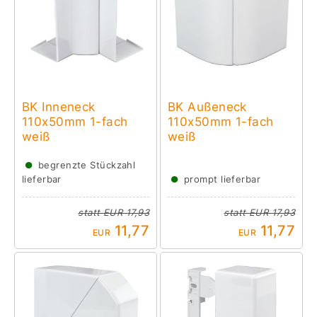
BK Inneneck
BK Außeneck
110x50mm 1-fach
110x50mm 1-fach
weiß
weiß
●
begrenzte Stückzahl
●
lieferbar
prompt lieferbar
statt
EUR 17,93
statt
EUR 17,93
11,77
11,77
EUR
EUR