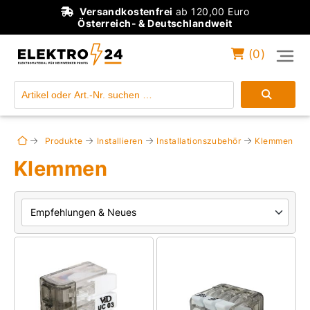
Versandkostenfrei
ab 120,00 Euro
Österreich- & Deutschlandweit
(
0
)
Einloggen
Konto anlegen
Produkte
Installieren
Installationszubehör
Klemmen
Klemmen