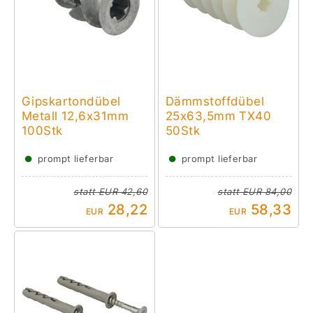
Gipskartondübel
Dämmstoffdübel
Metall 12,6x31mm
25x63,5mm TX40
100Stk
50Stk
●
●
prompt lieferbar
prompt lieferbar
statt
EUR 42,60
statt
EUR 84,00
28,22
58,33
EUR
EUR