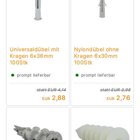
Universaldübel mit
Nylondübel ohne
Kragen 6x36mm
Kragen 6x30mm
100Stk
100Stk
●
●
prompt lieferbar
prompt lieferbar
statt
EUR 4,14
statt
EUR 3,98
2,88
2,76
EUR
EUR