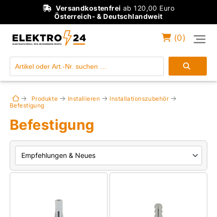
Versandkostenfrei
ab 120,00 Euro
Österreich- & Deutschlandweit
(
0
)
Einloggen
Konto anlegen
Produkte
Installieren
Installationszubehör
Befestigung
Befestigung