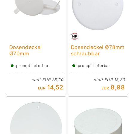
Dosendeckel
Dosendeckel Ø78mm
Ø70mm
schraubbar
●
●
prompt lieferbar
prompt lieferbar
statt
EUR 28,20
statt
EUR 13,20
14,52
8,98
EUR
EUR