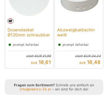
Dosendeckel
Abzweigbaldachin
Ø120mm schraubbar
weiß
●
●
prompt lieferbar
prompt lieferbar
statt
EUR 21,96
statt
EUR 24,24
18,61
18,48
EUR
EUR
Fragen zum Sortiment?
Schreib uns einfach an
info@elektro-24.at
– wir sind für dich da!