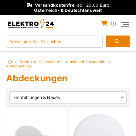
Versandkostenfrei
ab 120,00 Euro
Österreich- & Deutschlandweit
(
0
)
Einloggen
Konto anlegen
Produkte
Installieren
Installationszubehör
Abdeckungen
Abdeckungen