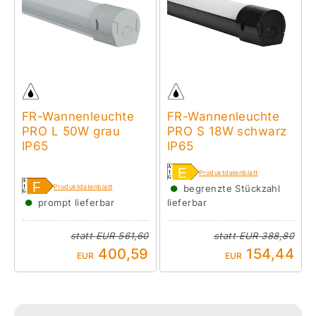
FR-Wannenleuchte
FR-Wannenleuchte
PRO L 50W grau
PRO S 18W schwarz
IP65
IP65
Produktdatenblatt
●
Produktdatenblatt
begrenzte Stückzahl
●
prompt lieferbar
lieferbar
statt
EUR 561,60
statt
EUR 388,80
400,59
154,44
EUR
EUR