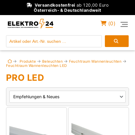
Versandkostenfrei
ab 120,00 Euro
Österreich- & Deutschlandweit
(
0
)
Einloggen
Konto anlegen
Produkte
Beleuchten
Feuchtraum Wannenleuchten
Feuchtraum Wannenleuchten LED
PRO LED