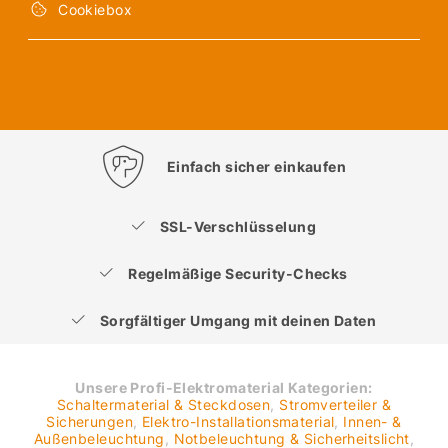
Cookiebox
Einfach sicher einkaufen
SSL-Verschlüsselung
Regelmäßige Security-Checks
Sorgfältiger Umgang mit deinen Daten
Unsere Profi-Elektromaterial Kategorien:
Schaltermaterial & Steckdosen
,
Stromverteiler &
Sicherungen
,
Elektro-Installationsmaterial
,
Innen- &
Außenbeleuchtung
,
Notbeleuchtung & Sicherheitslicht
,