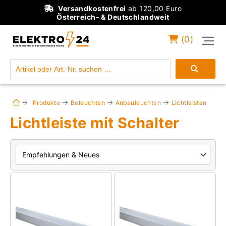
Versandkostenfrei
ab 120,00 Euro
Österreich- & Deutschlandweit
(
0
)
Einloggen
Konto anlegen
Produkte
Beleuchten
Anbauleuchten
Lichtleisten
Lichtleiste mit Schalter