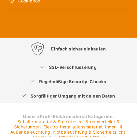
Cookiebox
Einfach sicher einkaufen
SSL-Verschlüsselung
Regelmäßige Security-Checks
Sorgfältiger Umgang mit deinen Daten
Unsere Profi-Elektromaterial Kategorien:
Schaltermaterial & Steckdosen
,
Stromverteiler &
Sicherungen
,
Elektro-Installationsmaterial
,
Innen- &
Außenbeleuchtung
,
Notbeleuchtung & Sicherheitslicht
,