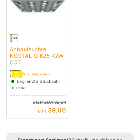
Anbauleuchte
NOSTAL Q 625 42W
CCT
Produktdatenblatt
●
begrenzte Stückzahl
lieferbar
statt
EUR 62,64
39,00
EUR
Fragen zum Sortiment?
Schreib uns einfach an