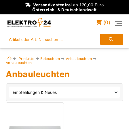
Versandkostenfrei
ab 120,00 Euro
Österreich- & Deutschlandweit
(
0
)
Einloggen
Konto anlegen
Produkte
Beleuchten
Anbauleuchten
Anbauleuchten
Anbauleuchten