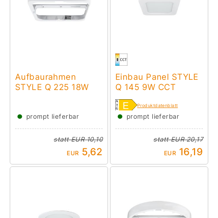
Aufbaurahmen
Einbau Panel STYLE
STYLE Q 225 18W
Q 145 9W CCT
Produktdatenblatt
●
●
prompt lieferbar
prompt lieferbar
statt
EUR 10,10
statt
EUR 20,17
5,62
16,19
EUR
EUR