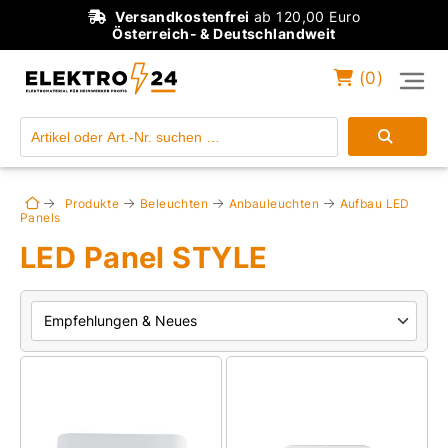
Versandkostenfrei
ab 120,00 Euro
Österreich- & Deutschlandweit
(
0
)
Einloggen
Konto anlegen
Produkte
Beleuchten
Anbauleuchten
Aufbau LED
Panels
LED Panel STYLE