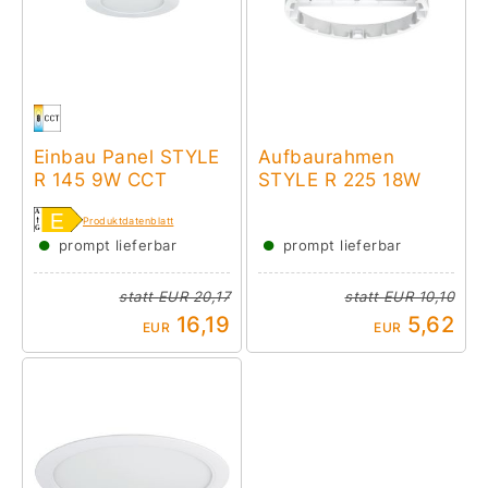
Einbau Panel STYLE
Aufbaurahmen
R 145 9W CCT
STYLE R 225 18W
Produktdatenblatt
●
●
prompt lieferbar
prompt lieferbar
statt
EUR 20,17
statt
EUR 10,10
16,19
5,62
EUR
EUR