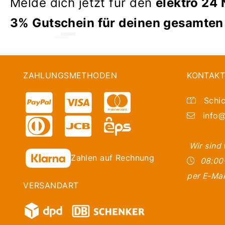
Melde dich jetzt für den
elektro 24 
3% Gutschein für deinen gesamten
ZAHLUNGSMETHODEN
KONTAKT
Schic
info@
Wir sind
Zahlen auf Rechnung
08:00
per E-Mai
VERSANDART