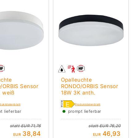
uchte
Opalleuchte
/ORBIS Sensor
RONDO/ORBIS Sensor
 weiß
18W 3K anth.
duktdatenblatt
Produktdatenblatt
●
t lieferbar
prompt lieferbar
statt
EUR 71,76
statt
EUR 76,20
38,84
46,93
EUR
EUR