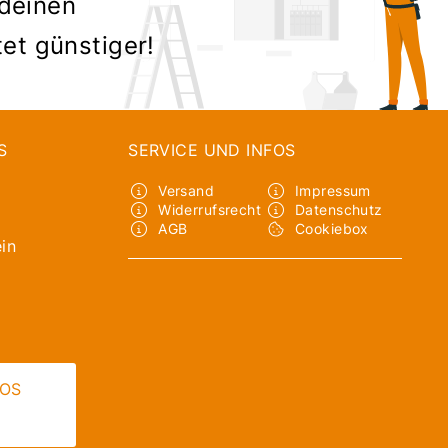
 deinen
tet günstiger!
S
SERVICE UND INFOS
Versand
Impressum
Widerrufsrecht
Datenschutz
AGB
Cookiebox
in
LOS