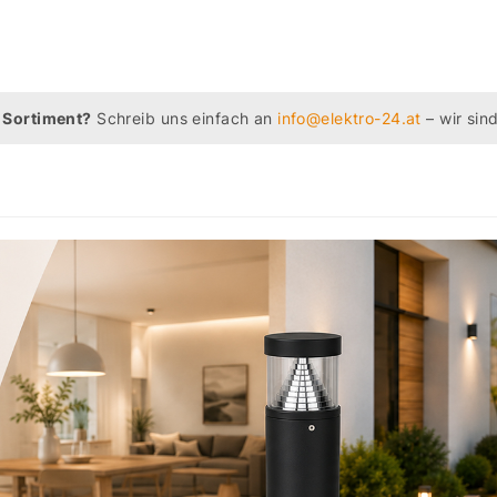
 Sortiment?
Schreib uns einfach an
info@elektro-24.at
– wir sind