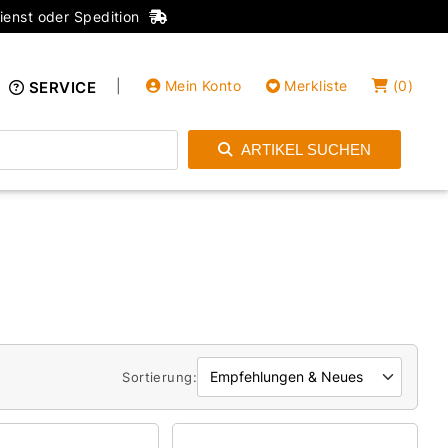
ienst oder Spedition
|
Mein Konto
Merkliste
(
0
)
SERVICE
ARTIKEL SUCHEN
Einloggen
Konto anlegen
Sortierung: