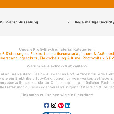
SSL-Verschlüsselung
Regelmäßige Securi
Unsere Profi-Elektromaterial Kategorien:
er & Sicherungen
,
Elektro-Installationsmaterial
,
Innen- & Außenbe
 Überspannungsschutz
,
Elektroheizung & Klima
,
Photovoltaik & P
Warum bei elektro-24.at kaufen?
al online kaufen:
Riesige Auswahl an Profi-Artikeln für jede Elekt
 wie ein Elektriker:
Top-Konditionen für Heimwerker, Betriebe & 
ompetenz:
Ihr spezialisierter Onlineshop mit persönlicher Fachb
le Lieferung:
Zuverlässiger Versand in ganz Österreich & Deuts
Einkaufen zu Preisen wie ein Elektriker!