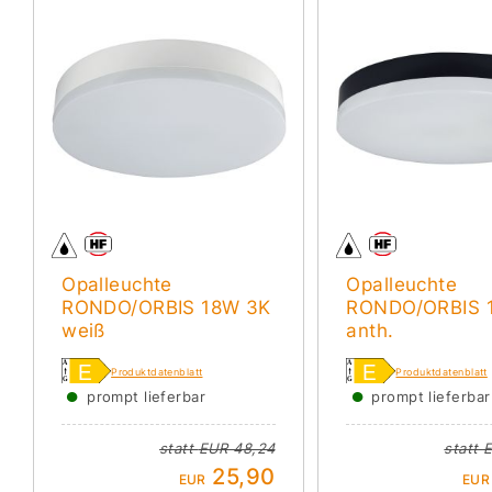
Opalleuchte
Opalleuchte
RONDO/ORBIS 18W 3K
RONDO/ORBIS 
weiß
anth.
Produktdatenblatt
Produktdatenblatt
●
●
prompt lieferbar
prompt lieferbar
statt
EUR 48,24
statt
E
25,90
EUR
EUR