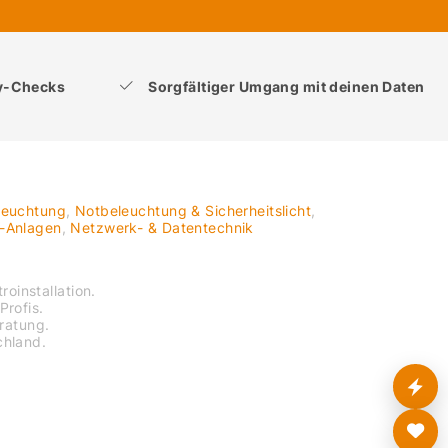
ty-Checks
Sorgfältiger Umgang mit deinen Daten
leuchtung
,
Notbeleuchtung & Sicherheitslicht
,
V-Anlagen
,
Netzwerk- & Datentechnik
roinstallation.
Profis.
eratung.
chland.