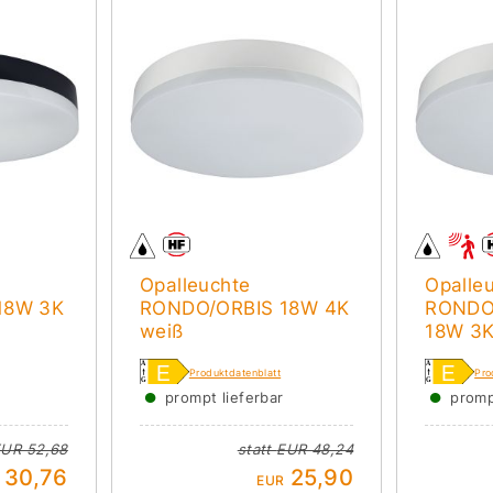
Opalleuchte
Opalle
18W 3K
RONDO/ORBIS 18W 4K
RONDO
weiß
18W 3K
Produktdatenblatt
Pro
●
●
prompt lieferbar
promp
UR 52,68
statt
EUR 48,24
30,76
25,90
EUR