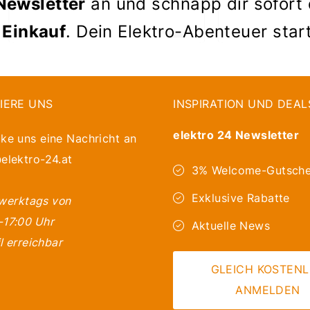
Newsletter
an und schnapp dir sofort
 Einkauf
. Dein Elektro-Abenteuer star
IERE UNS
INSPIRATION UND DEAL
elektro 24 Newsletter
ke uns eine Nachricht an
elektro-24.at
3% Welcome-Gutsche
Exklusive Rabatte
 werktags von
-17:00 Uhr
Aktuelle News
l erreichbar
GLEICH KOSTEN
ANMELDEN