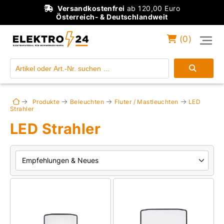
Versandkostenfrei
ab 120,00 Euro
Österreich- & Deutschlandweit
(
0
)
Einloggen
Konto anlegen
Produkte
Beleuchten
Fluter / Mastleuchten
LED
Strahler
LED Strahler