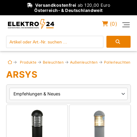
Versandkostenfrei
ab 120,00 Euro
Österreich- & Deutschlandweit
(
0
)
Einloggen
Konto anlegen
Produkte
Beleuchten
Außenleuchten
Pollerleuchten
ARSYS