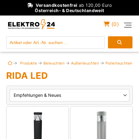
Versandkostenfrei
ab 120,00 Euro
Österreich- & Deutschlandweit
(
0
)
Einloggen
Konto anlegen
Produkte
Beleuchten
Außenleuchten
Pollerleuchten
RIDA LED