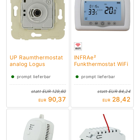
UP Raumthermostat
INFRAe²
analog Logus
Funkthermostat WiFi
●
●
prompt lieferbar
prompt lieferbar
statt
EUR 129,60
statt
EUR 84,24
90,37
28,42
EUR
EUR