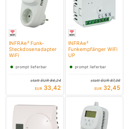
INFRAe² Funk-
INFRAe²
Steckdosenadapter
Funkempfänger WiFi
WiFi
UP
●
●
prompt lieferbar
prompt lieferbar
statt
EUR 84,24
statt
EUR 87,36
33,42
32,45
EUR
EUR