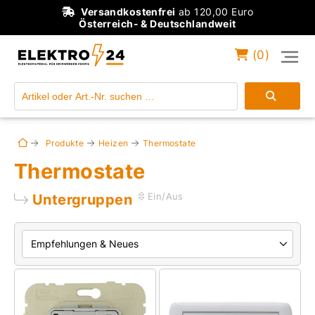
Versandkostenfrei
ab 120,00 Euro
Österreich- & Deutschlandweit
(
0
)
Einloggen
Konto anlegen
Produkte
Heizen
Thermostate
Thermostate
Untergruppen
Ein/Aus