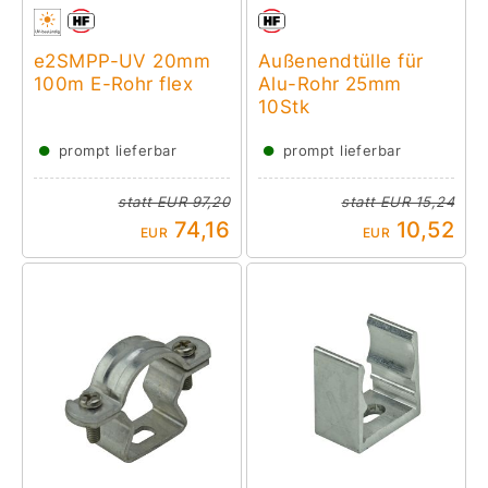
e2SMPP-UV 20mm
Außenendtülle für
100m E-Rohr flex
Alu-Rohr 25mm
10Stk
●
●
prompt lieferbar
prompt lieferbar
statt
EUR 97,20
statt
EUR 15,24
74,16
10,52
EUR
EUR