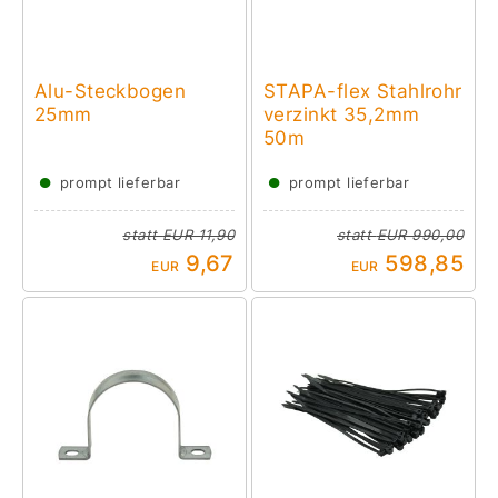
Alu-Steckbogen
STAPA-flex Stahlrohr
25mm
verzinkt 35,2mm
50m
●
●
prompt lieferbar
prompt lieferbar
statt
EUR 11,90
statt
EUR 990,00
9,67
598,85
EUR
EUR