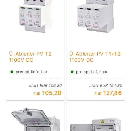
Ü-Ableiter PV T2
Ü-Ableiter PV T1+T2
1100V DC
1100V DC
●
●
prompt lieferbar
prompt lieferbar
statt
EUR 109,80
statt
EUR 154,80
105,20
127,86
EUR
EUR