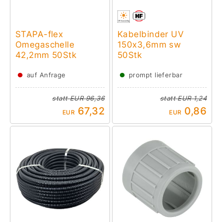
STAPA-flex
Kabelbinder UV
Omegaschelle
150x3,6mm sw
42,2mm 50Stk
50Stk
●
●
auf Anfrage
prompt lieferbar
statt
EUR 96,36
statt
EUR 1,24
67,32
0,86
EUR
EUR