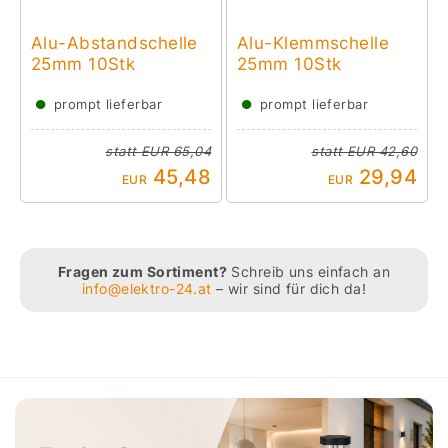
Alu-Abstandschelle
Alu-Klemmschelle
25mm 10Stk
25mm 10Stk
●
●
prompt lieferbar
prompt lieferbar
statt
EUR 65,04
statt
EUR 42,60
45,48
29,94
EUR
EUR
Fragen zum Sortiment?
Schreib uns einfach an
info@elektro-24.at
– wir sind für dich da!