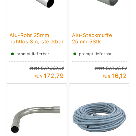
Alu-Rohr 25mm
Alu-Steckmuffe
nahtlos 3m, steckbar
25mm 5Stk
●
●
prompt lieferbar
prompt lieferbar
statt
EUR 229,68
statt
EUR 23,53
172,79
16,12
EUR
EUR