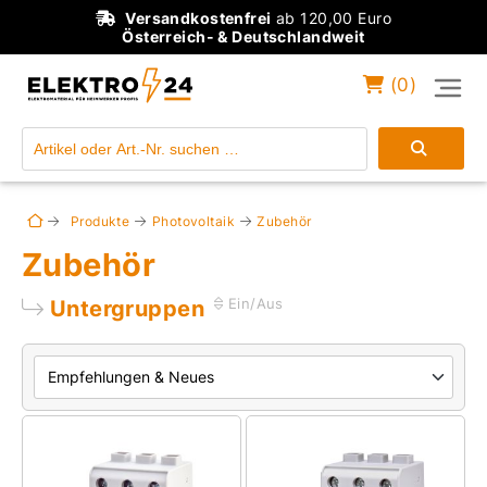
Versandkostenfrei
ab 120,00 Euro
Österreich- & Deutschlandweit
(
0
)
Einloggen
Konto anlegen
Produkte
Photovoltaik
Zubehör
Zubehör
Untergruppen
Ein/Aus