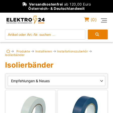
Versandkostenfrei
ab 120,00 Euro
Österreich- & Deutschlandweit
(
0
)
Einloggen
Konto anlegen
Produkte
Installieren
Installationszubehör
Isolierbänder
Isolierbänder