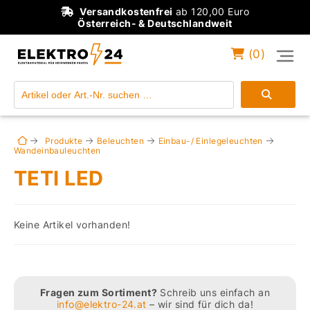
Versandkostenfrei
ab 120,00 Euro
Österreich- & Deutschlandweit
(
0
)
Einloggen
Konto anlegen
Produkte
Beleuchten
Einbau-/ Einlegeleuchten
Wandeinbauleuchten
TETI LED
Keine Artikel vorhanden!
Fragen zum Sortiment?
Schreib uns einfach an
info@elektro-24.at
– wir sind für dich da!