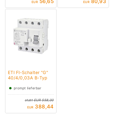
56,65
80,93
EUR
EUR
ETI FI-Schalter "G"
40/4/0,03A B-Typ
●
prompt lieferbar
statt
EUR 558,00
388,44
EUR