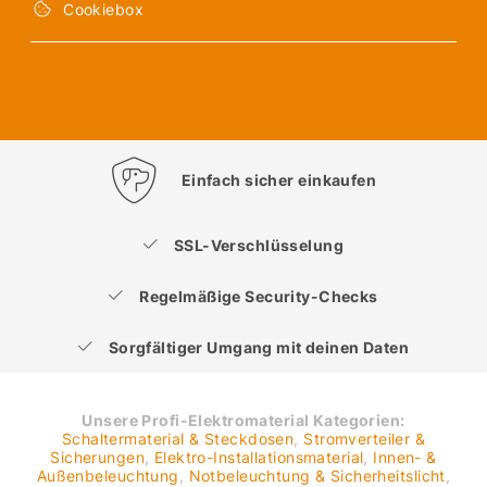
Cookiebox
Einfach sicher einkaufen
SSL-Verschlüsselung
Regelmäßige Security-Checks
Sorgfältiger Umgang mit deinen Daten
Unsere Profi-Elektromaterial Kategorien:
Schaltermaterial & Steckdosen
,
Stromverteiler &
Sicherungen
,
Elektro-Installationsmaterial
,
Innen- &
Außenbeleuchtung
,
Notbeleuchtung & Sicherheitslicht
,