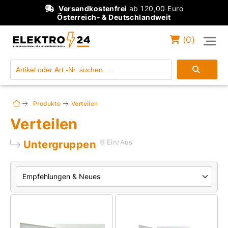
Versandkostenfrei
ab 120,00 Euro
Österreich- & Deutschlandweit
(
0
)
Einloggen
Konto anlegen
Produkte
Verteilen
Verteilen
Untergruppen
Ein/Aus