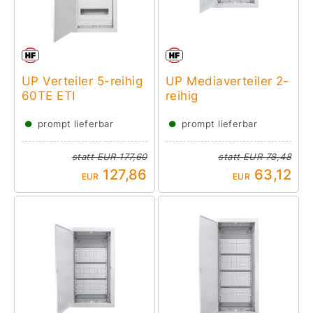
UP Verteiler 5-reihig
UP Mediaverteiler 2-
60TE ETI
reihig
●
●
prompt lieferbar
prompt lieferbar
statt
EUR 177,60
statt
EUR 78,48
127,86
63,12
EUR
EUR