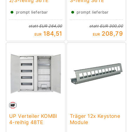
2/3-reihig 36TE
3-reihig 36TE
●
●
prompt lieferbar
prompt lieferbar
statt
EUR 264,00
statt
EUR 300,00
184,51
208,79
EUR
EUR
UP Verteiler KOMBI
Träger 12x Keystone
4-reihig 48TE
Module