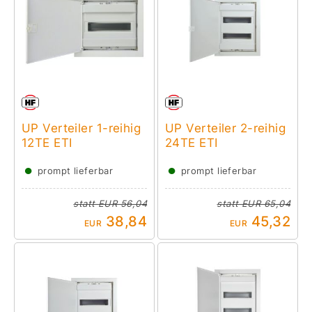
UP Verteiler 1-reihig
UP Verteiler 2-reihig
12TE ETI
24TE ETI
●
●
prompt lieferbar
prompt lieferbar
statt
EUR 56,04
statt
EUR 65,04
38,84
45,32
EUR
EUR