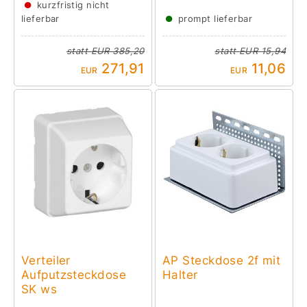
●
kurzfristig nicht
●
lieferbar
prompt lieferbar
statt
EUR 385,20
statt
EUR 15,94
271,91
11,06
EUR
EUR
Verteiler
AP Steckdose 2f mit
Aufputzsteckdose
Halter
SK ws