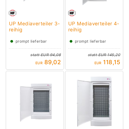
UP Mediaverteiler 3-
UP Mediaverteiler 4-
reihig
reihig
●
●
prompt lieferbar
prompt lieferbar
statt
EUR 94,08
statt
EUR 145,20
89,02
118,15
EUR
EUR