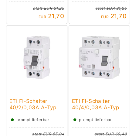
statt
EUR 31,25
statt
EUR 31,25
21,70
21,70
EUR
EUR
ETI FI-Schalter
ETI FI-Schalter
40/2/0,03A A-Typ
40/4/0,03A A-Typ
●
●
prompt lieferbar
prompt lieferbar
statt
EUR 65,04
statt
EUR 69,48