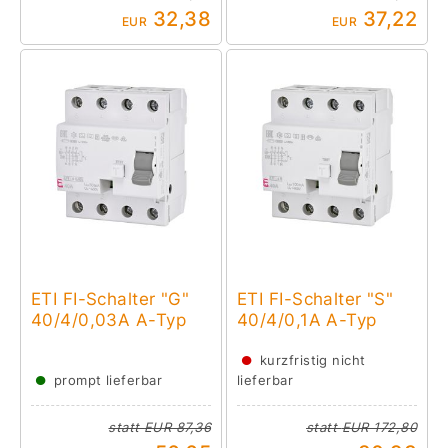
32,38
37,22
EUR
EUR
ETI FI-Schalter "G"
ETI FI-Schalter "S"
40/4/0,03A A-Typ
40/4/0,1A A-Typ
●
kurzfristig nicht
●
prompt lieferbar
lieferbar
statt
EUR 87,36
statt
EUR 172,80