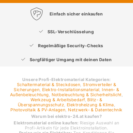
Einfach sicher einkaufen
SSL-Verschlüsselung
Regelmäßige Security-Checks
Sorgfältiger Umgang mit deinen Daten
Unsere Profi-Elektromaterial Kategorien:
Schaltermaterial & Steckdosen
,
Stromverteiler &
Sicherungen
,
Elektro-Installationsmaterial
,
Innen- &
Außenbeleuchtung
,
Notbeleuchtung & Sicherheitslicht
,
Werkzeug & Arbeitsbedarf
,
Blitz- &
Überspannungsschutz
,
Elektroheizung & Klima
,
Photovoltaik & PV-Anlagen
,
Netzwerk- & Datentechnik
Warum bei elektro-24.at kaufen?
Elektromaterial online kaufen:
Riesige Auswahl an
Profi-Artikeln für jede Elektroinstallation.
Preise wie ein Elektriker:
Top-Konditionen für