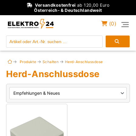
Versandkostenfrei
ab 120,00 Euro
Österreich- & Deutschlandweit
(
0
)
Einloggen
Konto anlegen
Produkte
Schalten
Herd-Anschlussdose
Herd-Anschlussdose