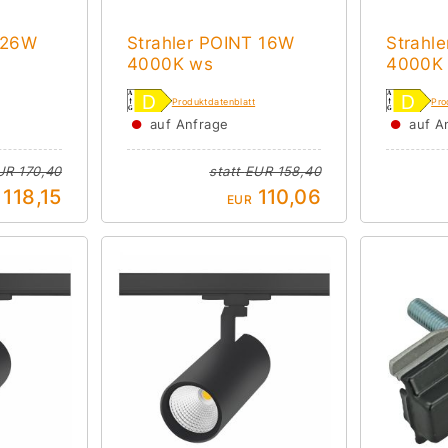
 26W
Strahler POINT 16W
Strahl
4000K ws
4000K
Produktdatenblatt
Pro
●
●
auf Anfrage
auf A
UR 170,40
statt
EUR 158,40
118,15
110,06
EUR