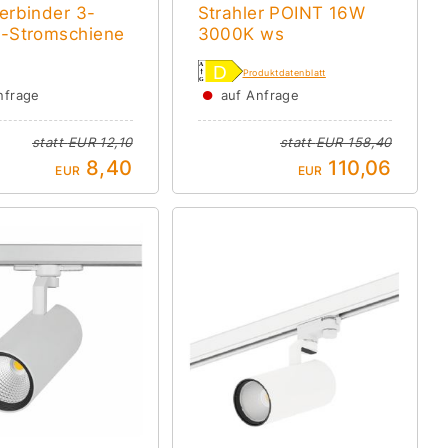
erbinder 3-
Strahler POINT 16W
-Stromschiene
3000K ws
Produktdatenblatt
●
nfrage
auf Anfrage
statt
EUR 12,10
statt
EUR 158,40
8,40
110,06
EUR
EUR