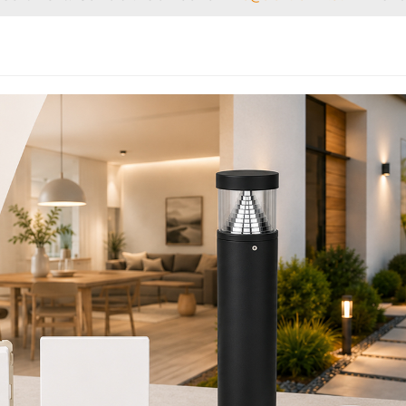
5 / 5
SEHR GUT
„Sehr günstige Preise
schnelle Lieferung,
würde gerne noch ma
beim elektro 24 kaufen