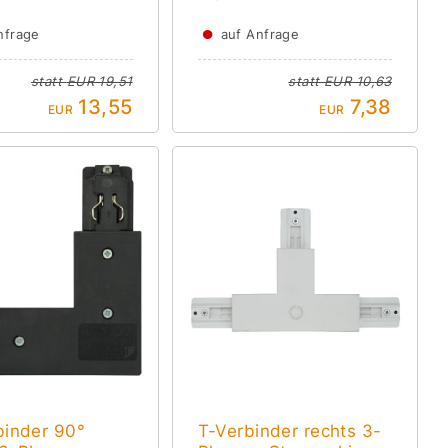
●
nfrage
auf Anfrage
statt
EUR 19,51
statt
EUR 10,63
13,55
7,38
EUR
EUR
binder 90°
T-Verbinder rechts 3-