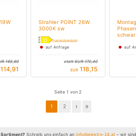
 19W
Strahler POINT 26W
Montag
3000K sw
Phasen
schwar
Produktdatenblatt
●
●
auf Anfrage
auf A
UR 165,60
statt
EUR 170,40
114,91
118,15
EUR
Seite 1 von 2
›
»
1
2
 Sortiment?
Schreib uns einfach an
info@elektro-24.at
– wir sind