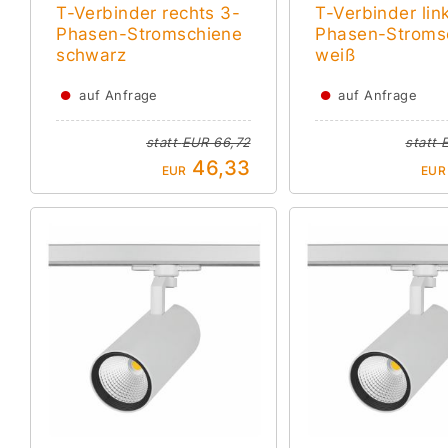
T-Verbinder rechts 3-
T-Verbinder lin
Phasen-Stromschiene
Phasen-Stroms
schwarz
weiß
●
●
auf Anfrage
auf Anfrage
statt
EUR 66,72
statt
46,33
EUR
EUR