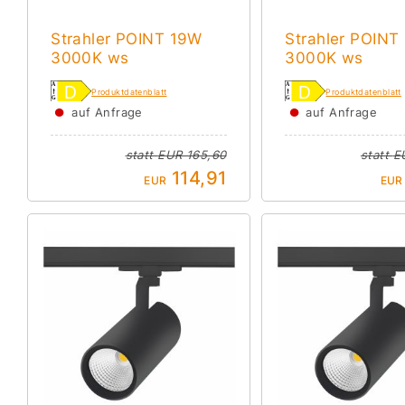
Strahler POINT 19W
Strahler POINT
3000K ws
3000K ws
Produktdatenblatt
Produktdatenblatt
●
●
auf Anfrage
auf Anfrage
statt
EUR 165,60
statt
E
114,91
EUR
EUR