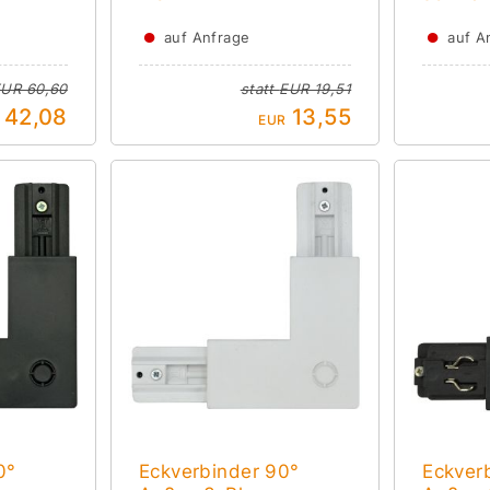
●
●
auf Anfrage
auf A
UR 60,60
statt
EUR 19,51
42,08
13,55
EUR
0°
Eckverbinder 90°
Eckver