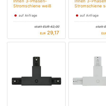
Innen 3-Phasen-
Innen 3-Phase
Stromschiene weiß
Stromschiene 
●
●
auf Anfrage
auf Anfrage
statt
EUR 42,00
statt
E
29,17
EUR
EU