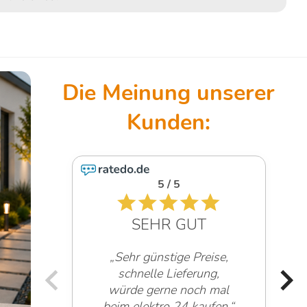
4.6 / 5
SEHR GUT
,
„Sehr freundliche
l
Mitarbeiter!“
.“