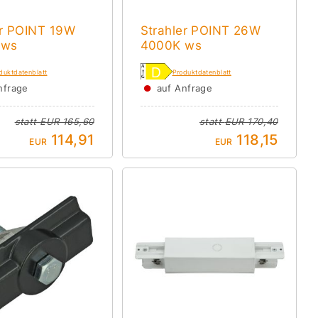
er POINT 19W
Strahler POINT 26W
 ws
4000K ws
duktdatenblatt
Produktdatenblatt
●
nfrage
auf Anfrage
statt
EUR 165,60
statt
EUR 170,40
114,91
118,15
EUR
EUR