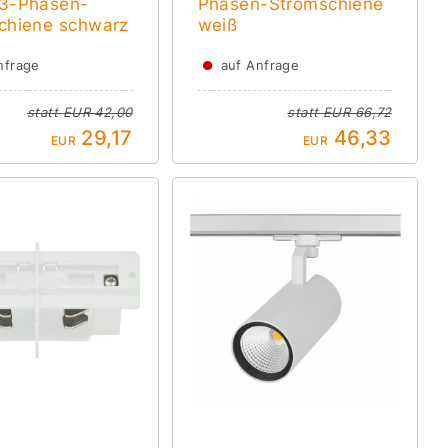
3-Phasen-
Phasen-Stromschiene
chiene schwarz
weiß
●
nfrage
auf Anfrage
statt
EUR 42,00
statt
EUR 66,72
29,17
46,33
EUR
EUR