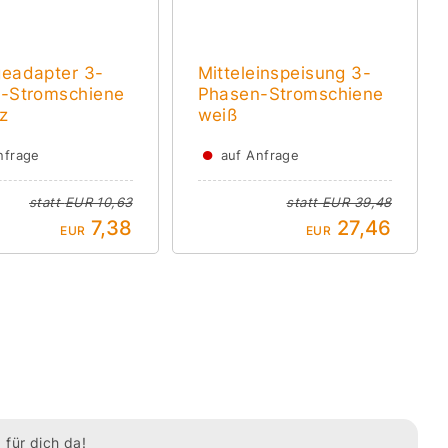
eadapter 3-
Mitteleinspeisung 3-
-Stromschiene
Phasen-Stromschiene
z
weiß
●
nfrage
auf Anfrage
statt
EUR 10,63
statt
EUR 39,48
7,38
27,46
EUR
EUR
 für dich da!