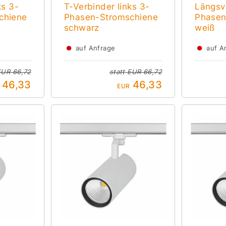
ks 3-
T-Verbinder links 3-
Längsv
chiene
Phasen-Stromschiene
Phasen
schwarz
weiß
●
●
auf Anfrage
auf A
EUR 66,72
statt
EUR 66,72
46,33
46,33
EUR