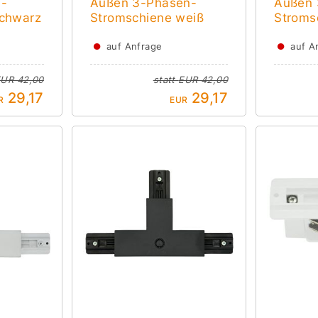
n-
Außen 3-Phasen-
Außen 
schwarz
Stromschiene weiß
Stroms
●
●
auf Anfrage
auf A
UR 42,00
statt
EUR 42,00
29,17
29,17
R
EUR