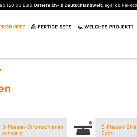
ab 120,00 Euro
Österreich- & Deutschlandweit
, egal ob Paketd
PRODUKTE
FERTIGE SETS
WELCHES PROJEKT?
en
en
3-Phasen-Stromschienen
3-Phasen-Stra
schwarz
Spot