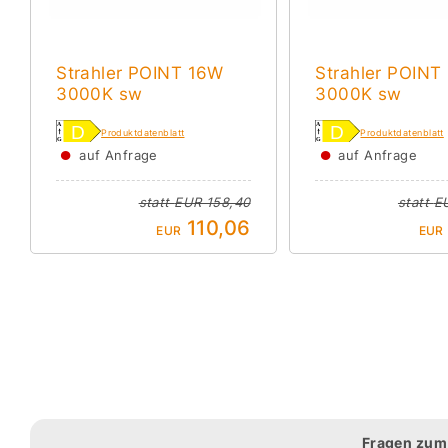
Strahler POINT 16W
Strahler POINT
3000K sw
3000K sw
Produktdatenblatt
Produktdatenblatt
●
●
auf Anfrage
auf Anfrage
statt
EUR 158,40
statt
E
110,06
EUR
EUR
Fragen zum