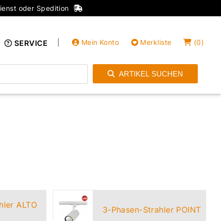
ienst oder Spedition
|
Mein Konto
Merkliste
(
0
)
SERVICE
ARTIKEL SUCHEN
Einloggen
Konto anlegen
hler ALTO
3-Phasen-Strahler POINT