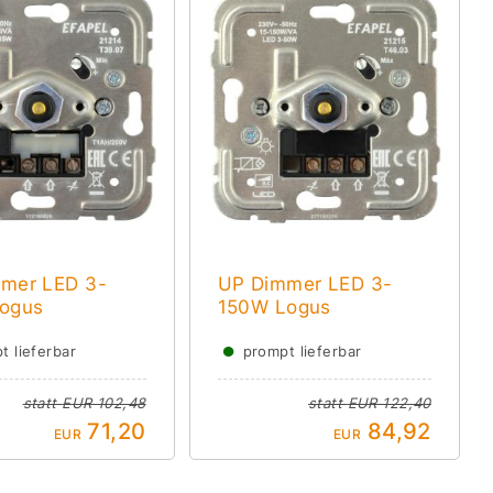
mer LED 3-
UP Dimmer LED 3-
ogus
150W Logus
●
t lieferbar
prompt lieferbar
statt
EUR 102,48
statt
EUR 122,40
71,20
84,92
EUR
EUR