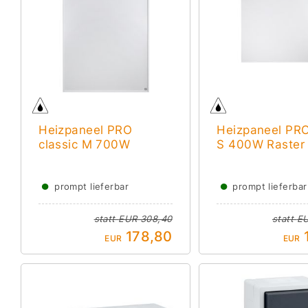
Heizpaneel PRO
Heizpaneel PRO
classic M 700W
S 400W Raster
●
●
prompt lieferbar
prompt lieferbar
statt
EUR 308,40
statt
EU
178,80
EUR
EUR