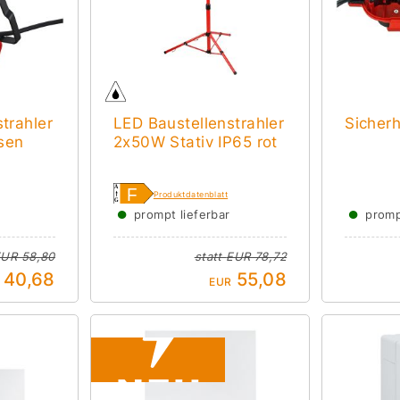
trahler
LED Baustellenstrahler
Sicher
sen
2x50W Stativ IP65 rot
Produktdatenblatt
●
●
prompt lieferbar
promp
UR 58,80
statt
EUR 78,72
40,68
55,08
EUR