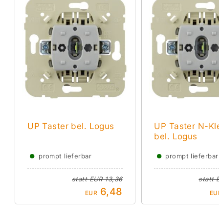
UP Taster bel. Logus
UP Taster N-K
bel. Logus
●
●
prompt lieferbar
prompt lieferbar
statt
EUR 13,36
statt
6,48
EUR
EU