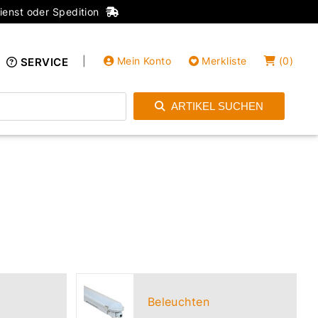
ienst oder Spedition
|
Mein Konto
Merkliste
(
0
)
SERVICE
ARTIKEL SUCHEN
Einloggen
Konto anlegen
Beleuchten