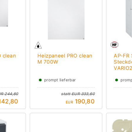
 clean
Heizpaneel PRO clean
AP-FR 
M 700W
Steckd
VARIO2
●
●
prompt lieferbar
promp
R 244,80
statt
EUR 333,60
142,80
190,80
EUR