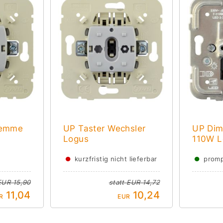
lemme
UP Taster Wechsler
UP Dim
Logus
110W L
●
●
kurzfristig nicht lieferbar
promp
EUR 15,90
statt
EUR 14,72
11,04
10,24
R
EUR