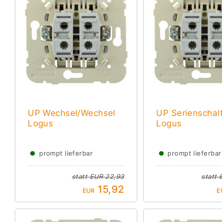
UP Wechsel/Wechsel
UP Serienschal
Logus
Logus
●
●
prompt lieferbar
prompt lieferbar
statt
EUR 22,93
statt
15,92
EUR
E