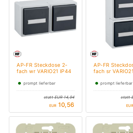
AP-FR Steckdose 2-
AP-FR Steckdo
fach wr VARIO21 IP44
fach sr VARIO2
●
●
prompt lieferbar
prompt lieferbar
statt
EUR 14,94
statt
10,56
EUR
EU