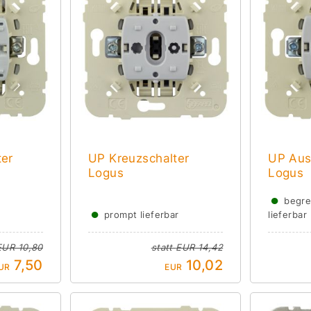
ter
UP Kreuzschalter
UP Aus
Logus
Logus
●
begre
●
prompt lieferbar
lieferbar
EUR 10,80
statt
EUR 14,42
7,50
10,02
UR
EUR