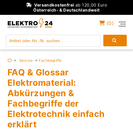
Versandkostenfrei
ab 120,00 Euro
Österreich- & Deutschlandweit
(
0
)
Einloggen
Konto anlegen
Service
Fachbegriffe
FAQ & Glossar
Elektromaterial:
Abkürzungen &
Fachbegriffe der
Elektrotechnik einfach
erklärt