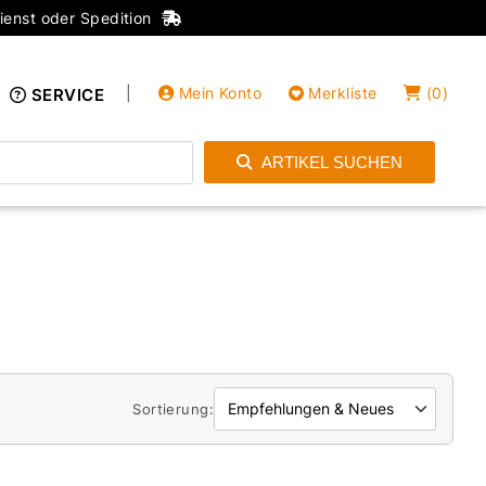
ienst oder Spedition
|
Mein Konto
Merkliste
(
0
)
SERVICE
ARTIKEL SUCHEN
Einloggen
Konto anlegen
Sortierung: