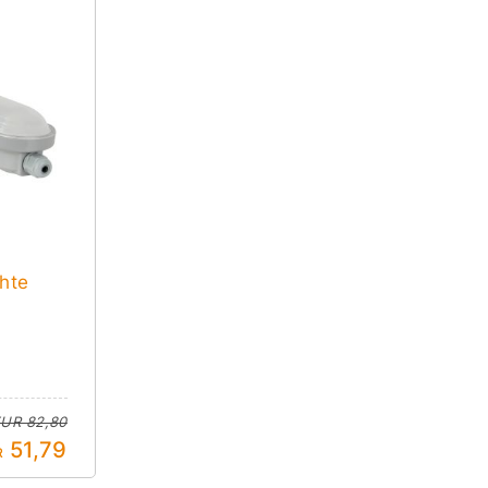
hte
UR 82,80
51,79
R