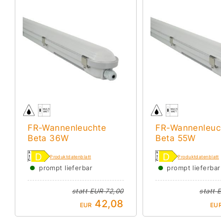
FR-Wannenleuchte
FR-Wannenleuc
Beta 36W
Beta 55W
Produktdatenblatt
Produktdatenblatt
●
●
prompt lieferbar
prompt lieferbar
statt
EUR 72,00
statt
E
42,08
EUR
EU