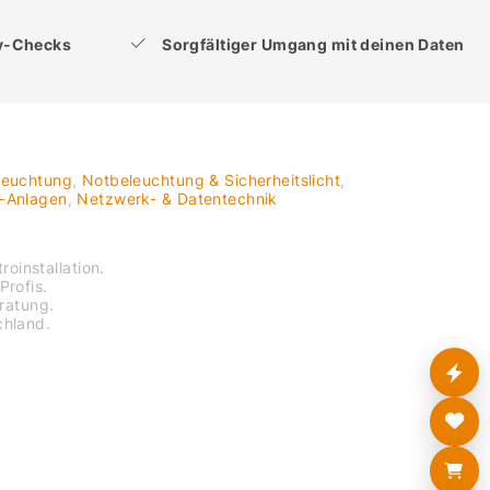
ty-Checks
Sorgfältiger Umgang mit deinen Daten
leuchtung
,
Notbeleuchtung & Sicherheitslicht
,
V-Anlagen
,
Netzwerk- & Datentechnik
roinstallation.
Profis.
eratung.
chland.