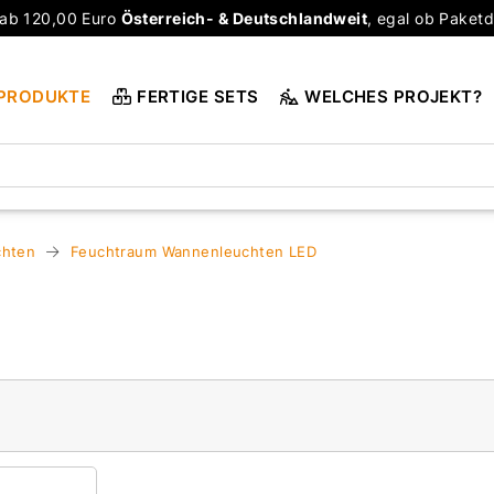
ab 120,00 Euro
Österreich- & Deutschlandweit
, egal ob Paketd
PRODUKTE
FERTIGE SETS
WELCHES PROJEKT?
chten
Feuchtraum Wannenleuchten LED