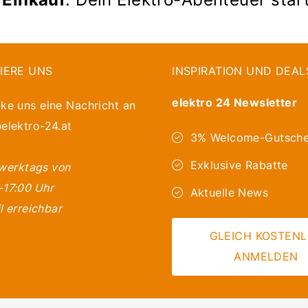
IERE UNS
INSPIRATION UND DEAL
elektro 24 Newsletter
ke uns eine Nachricht an
elektro-24.at
3% Welcome-Gutsche
Exklusive Rabatte
 werktags von
-17:00 Uhr
Aktuelle News
l erreichbar
GLEICH KOSTEN
ANMELDEN