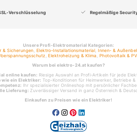
SSL-Verschlüsselung
Regelmäßige Securi
Unsere Profi-Elektromaterial Kategorien:
er & Sicherungen
,
Elektro-Installationsmaterial
,
Innen- & Außenbe
 Überspannungsschutz
,
Elektroheizung & Klima
,
Photovoltaik & P
Warum bei elektro-24.at kaufen?
al online kaufen:
Riesige Auswahl an Profi-Artikeln für jede Elekt
 wie ein Elektriker:
Top-Konditionen für Heimwerker, Betriebe & 
ompetenz:
Ihr spezialisierter Onlineshop mit persönlicher Fachb
le Lieferung:
Zuverlässiger Versand in ganz Österreich & Deuts
Einkaufen zu Preisen wie ein Elektriker!