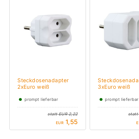
Steckdosenadapter
Steckdosenada
2xEuro weiß
3xEuro weiß
●
●
prompt lieferbar
prompt lieferbar
statt
EUR 2,22
stat
1,55
EUR
E