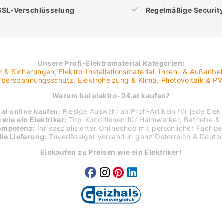
SSL-Verschlüsselung
Regelmäßige Securi
Unsere Profi-Elektromaterial Kategorien:
er & Sicherungen
,
Elektro-Installationsmaterial
,
Innen- & Außenbe
 Überspannungsschutz
,
Elektroheizung & Klima
,
Photovoltaik & P
Warum bei elektro-24.at kaufen?
al online kaufen:
Riesige Auswahl an Profi-Artikeln für jede Elekt
 wie ein Elektriker:
Top-Konditionen für Heimwerker, Betriebe & 
ompetenz:
Ihr spezialisierter Onlineshop mit persönlicher Fachb
le Lieferung:
Zuverlässiger Versand in ganz Österreich & Deuts
Einkaufen zu Preisen wie ein Elektriker!