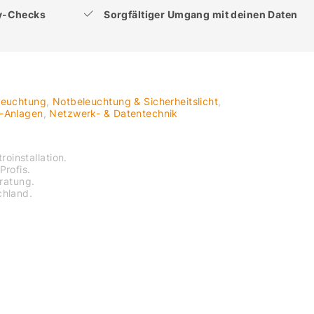
ty-Checks
Sorgfältiger Umgang mit deinen Daten
leuchtung
,
Notbeleuchtung & Sicherheitslicht
,
V-Anlagen
,
Netzwerk- & Datentechnik
roinstallation.
Profis.
eratung.
chland.