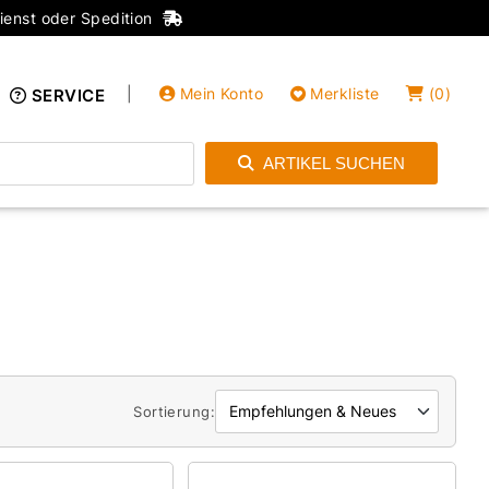
ienst oder Spedition
|
Mein Konto
Merkliste
(
0
)
SERVICE
ARTIKEL SUCHEN
Einloggen
Konto anlegen
Sortierung: