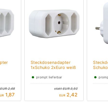
pter
Steckdosenadapter
Steckd
1xSchuko 2xEuro weiß
Schuko
●
●
prompt lieferbar
promp
t
EUR 2,68
statt
EUR 3,50
1,87
2,42
UR
EUR