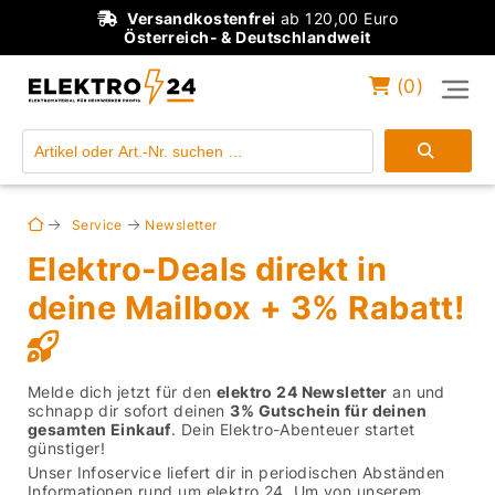
Versandkostenfrei
ab 120,00 Euro
Österreich- & Deutschlandweit
(
0
)
Einloggen
Konto anlegen
Service
Newsletter
Elektro-Deals direkt in
deine Mailbox + 3% Rabatt!
Melde dich jetzt für den
elektro 24 Newsletter
an und
schnapp dir sofort deinen
3% Gutschein für deinen
gesamten Einkauf
. Dein Elektro-Abenteuer startet
günstiger!
Unser Infoservice liefert dir in periodischen Abständen
Informationen rund um elektro 24. Um von unserem