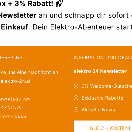
ox + 3% Rabatt!
Newsletter
an und schnapp dir sofort
 Einkauf
. Dein Elektro-Abenteuer star
IERE UNS
INSPIRATION UND DEAL
elektro 24 Newsletter
ke uns eine Nachricht an
elektro-24.at
3% Welcome-Gutsche
Exklusive Rabatte
 werktags von
-17:00 Uhr
Aktuelle News
l erreichbar
GLEICH KOSTEN