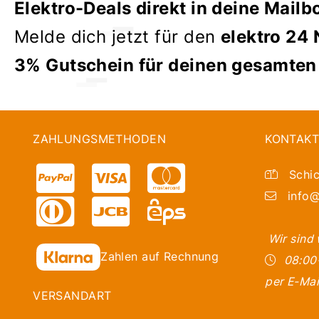
Elektro-Deals direkt in deine Mailb
Melde dich jetzt für den
elektro 24 
3% Gutschein für deinen gesamten
ZAHLUNGSMETHODEN
KONTAKT
Schic
info@
Wir sind
Zahlen auf Rechnung
08:00
per E-Mai
VERSANDART