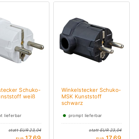
stecker Schuko-
Winkelstecker Schuko-
nststoff weiß
MSK Kunststoff
schwarz
●
t lieferbar
prompt lieferbar
statt
EUR 23,04
statt
EUR 23,04
17,69
17,69
EUR
EUR