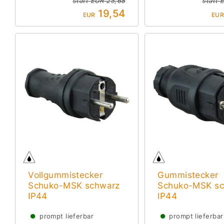
statt
EUR 25,68
statt
E
19,54
EUR
EU
Vollgummistecker
Gummistecker
Schuko-MSK schwarz
Schuko-MSK s
IP44
IP44
●
●
prompt lieferbar
prompt lieferbar