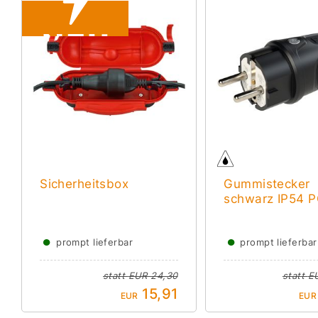
Sicherheitsbox
Gummistecker
schwarz IP54 
●
●
prompt lieferbar
prompt lieferbar
statt
EUR 24,30
statt
E
15,91
EUR
EUR