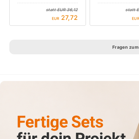
statt
EUR 36,12
statt
E
27,72
EUR
EU
Fragen zum