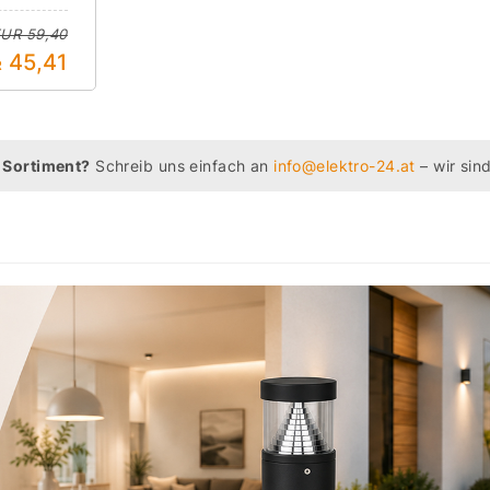
UR 59,40
45,41
R
 Sortiment?
Schreib uns einfach an
info@elektro-24.at
– wir sind
5 / 5