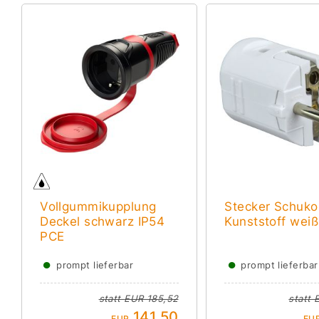
Vollgummikupplung
Stecker Schuk
Deckel schwarz IP54
Kunststoff weiß
PCE
●
●
prompt lieferbar
prompt lieferbar
statt
EUR 185,52
statt
141,50
EUR
EU