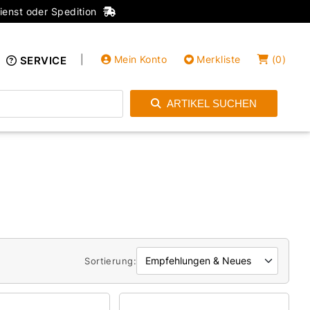
ienst oder Spedition
|
Mein Konto
Merkliste
(
0
)
SERVICE
ARTIKEL SUCHEN
Einloggen
Konto anlegen
Sortierung: