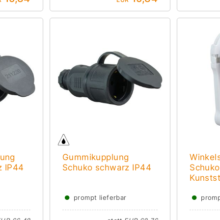
lung
Gummikupplung
Winkels
z IP44
Schuko schwarz IP44
Schuk
Kunstst
●
●
prompt lieferbar
promp