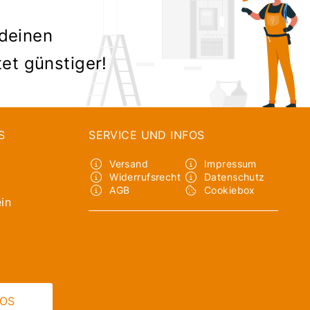
 deinen
tet günstiger!
S
SERVICE UND INFOS
Versand
Impressum
Widerrufsrecht
Datenschutz
AGB
Cookiebox
in
LOS