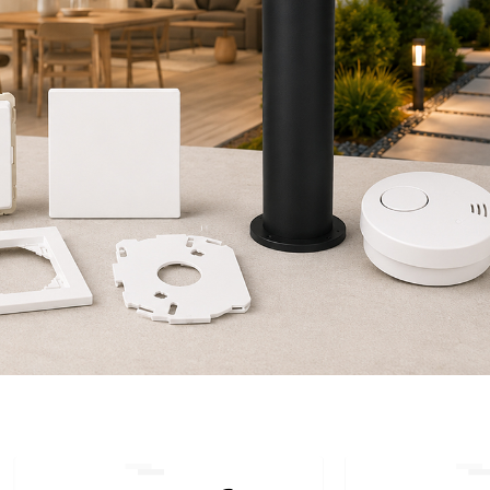
SEHR GUT
„Sehr günstige Preise,
schnelle Lieferung,
würde gerne noch mal
beim elektro 24 kaufen.“
- Friedrich -
Alle Bewertungen anzeigen
auf ratedo.de