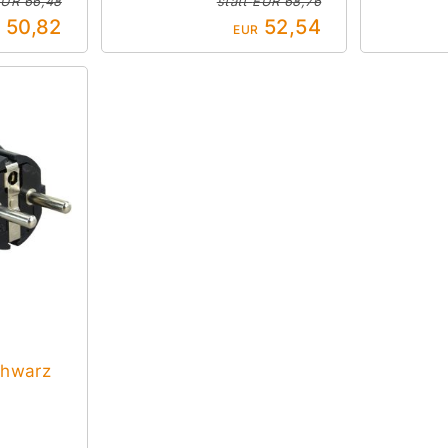
UR 66,48
statt
EUR 68,76
50,82
52,54
R
EUR
chwarz