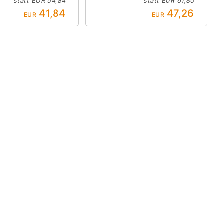
statt
EUR 54,84
statt
EUR 61,80
41,84
47,26
EUR
EUR