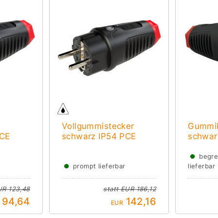
Vollgummistecker
Gummi
PCE
schwarz IP54 PCE
schwar
●
begre
●
prompt lieferbar
lieferbar
UR 123,48
statt
EUR 186,12
94,64
142,16
EUR