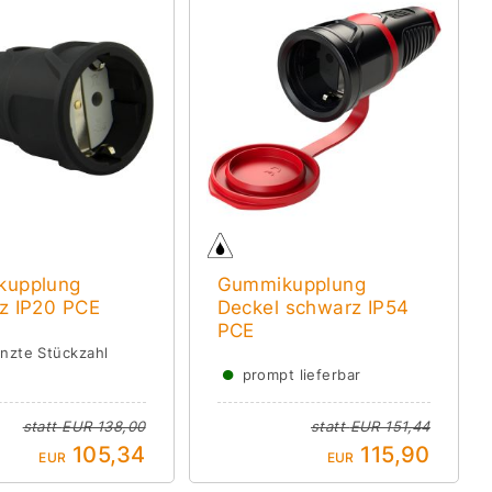
kupplung
Gummikupplung
z IP20 PCE
Deckel schwarz IP54
PCE
nzte Stückzahl
●
prompt lieferbar
statt
EUR 138,00
statt
EUR 151,44
105,34
115,90
EUR
EUR