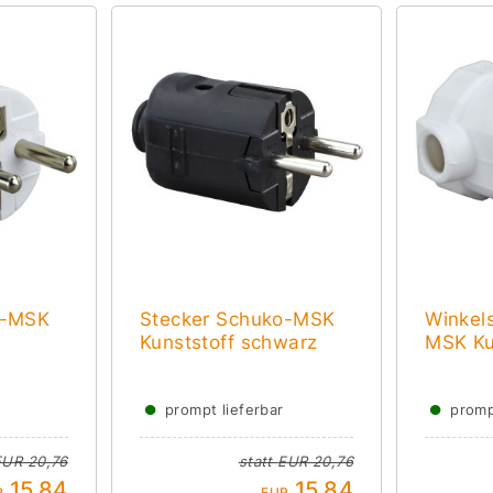
o-MSK
Stecker Schuko-MSK
Winkel
Kunststoff schwarz
MSK Ku
●
●
prompt lieferbar
promp
EUR 20,76
statt
EUR 20,76
15,84
15,84
R
EUR