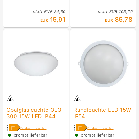
statt
EUR 24,30
statt
EUR 163,20
15,91
85,78
EUR
EUR
Opalglasleuchte OL3
Rundleuchte LED 15W
300 15W LED IP44
IP54
Produktdatenblatt
Produktdatenblatt
●
●
prompt lieferbar
prompt lieferbar