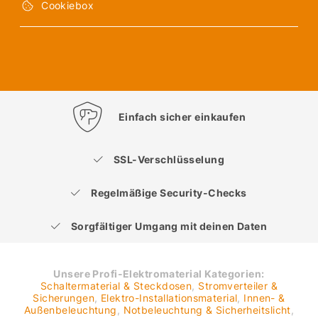
Cookiebox
Einfach sicher einkaufen
SSL-Verschlüsselung
Regelmäßige Security-Checks
Sorgfältiger Umgang mit deinen Daten
Unsere Profi-Elektromaterial Kategorien:
Schaltermaterial & Steckdosen
,
Stromverteiler &
Sicherungen
,
Elektro-Installationsmaterial
,
Innen- &
Außenbeleuchtung
,
Notbeleuchtung & Sicherheitslicht
,