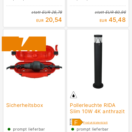
statt
EUR 26,78
statt
EUR 60,96
20,54
45,48
EUR
EUR
Sicherheitsbox
Pollerleuchte RIDA
Slim 10W 4K anthrazit
Produktdatenblatt
●
●
prompt lieferbar
prompt lieferbar