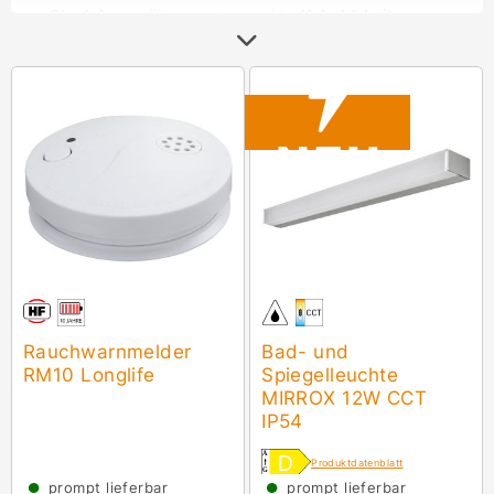
Steckdosen
über normgerechte
Kabel & Leitungen
bis hin zu
Beleuchtung, Infrarot-Heizsystemen und
Photovoltaik-Komponenten
findest du bei uns alles
für Neubau und Sanierung. Alle Artikel sind in
Fachhandelsqualität
sofort ab Lager verfügbar und
werden schnell und zuverlässig nach Österreich &
Deutschland geliefert – egal ob per Paketdienst oder
Spedition.
Packen wir’s an!
Rauchwarnmelder
Bad- und
RM10 Longlife
Spiegelleuchte
MIRROX 12W CCT
IP54
Produktdatenblatt
●
●
prompt lieferbar
prompt lieferbar