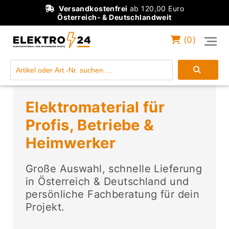
Versandkostenfrei
ab 120,00 Euro
Österreich- & Deutschlandweit
(
0
)
Einloggen
Konto anlegen
Elektromaterial für
Profis, Betriebe &
Heimwerker
Große Auswahl, schnelle Lieferung
in Österreich & Deutschland und
persönliche Fachberatung für dein
Projekt.