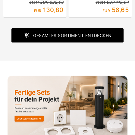
statt
EUR 222,00
statt
EUR 113,64
130,80
56,65
EUR
EUR
GESAMTES SORTIMENT ENTDECKEN