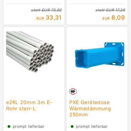
statt
EUR 73,92
statt
EUR 17,29
33,31
8,09
EUR
EUR
e2RL 20mm 3m E-
PXE Gerätedose
Rohr starr-L
Wärmedämmung
250mm
●
●
prompt lieferbar
prompt lieferbar