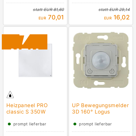
statt
EUR 81,60
statt
EUR 29,14
70,01
16,02
EUR
EUR
Heizpaneel PRO
UP Bewegungsmelder
classic S 350W
3D 160° Logus
●
●
prompt lieferbar
prompt lieferbar