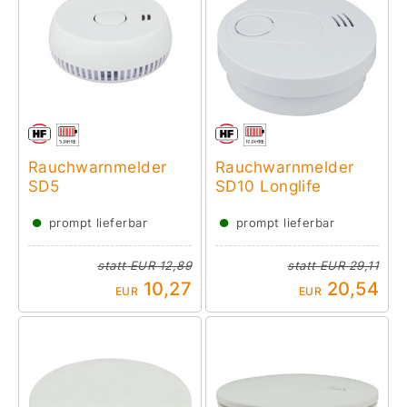
Rauchwarnmelder
Rauchwarnmelder
SD5
SD10 Longlife
●
●
prompt lieferbar
prompt lieferbar
statt
EUR 12,89
statt
EUR 29,11
10,27
20,54
EUR
EUR