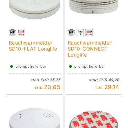
Rauchwarnmelder
Rauchwarnmelder
SD10-FLAT Longlife
SD10-CONNECT
Longlife
●
●
prompt lieferbar
prompt lieferbar
statt
EUR 35,75
statt
EUR 49,20
23,65
29,14
EUR
EUR