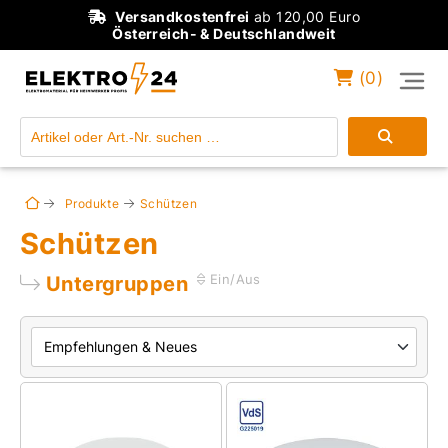
Versandkostenfrei
ab 120,00 Euro
Österreich- & Deutschlandweit
(
0
)
Einloggen
Konto anlegen
Produkte
Schützen
Schützen
Untergruppen
Ein/Aus