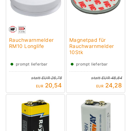
Rauchwarnmelder
Magnetpad für
RM10 Longlife
Rauchwarnmelder
10Stk
●
●
prompt lieferbar
prompt lieferbar
statt
EUR 26,78
statt
EUR 48,84
20,54
24,28
EUR
EUR